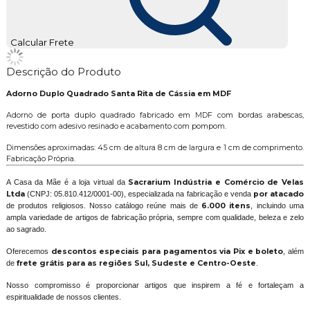
Calcular Frete
Descrição do Produto
Adorno Duplo Quadrado Santa Rita de Cássia em MDF
Adorno de porta duplo quadrado fabricado em MDF com bordas arabescas,
revestido com adesivo resinado e acabamento com pompom.
Dimensões aproximadas: 45 cm de altura 8 cm de largura e 1 cm de comprimento.
Fabricação Própria.
A Casa da Mãe é a loja virtual da
Sacrarium Indústria e Comércio de Velas
Ltda
(CNPJ: 05.810.412/0001-00), especializada na fabricação e venda
por atacado
de produtos religiosos. Nosso catálogo reúne mais de
6.000 itens
, incluindo uma
ampla variedade de artigos de fabricação própria, sempre com qualidade, beleza e zelo
ao sagrado.
Oferecemos
descontos especiais para pagamentos via Pix e boleto
, além
de
frete grátis para as regiões Sul, Sudeste e Centro-Oeste
.
Nosso compromisso é proporcionar artigos que inspirem a fé e fortaleçam a
espiritualidade de nossos clientes.