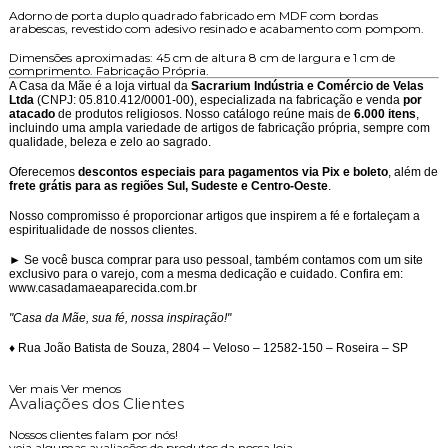
Adorno de porta duplo quadrado fabricado em MDF com bordas
arabescas, revestido com adesivo resinado e acabamento com pompom.
Dimensões aproximadas: 45 cm de altura 8 cm de largura e 1 cm de
comprimento. Fabricação Própria.
A Casa da Mãe é a loja virtual da
Sacrarium Indústria e Comércio de Velas
Ltda
(CNPJ: 05.810.412/0001-00), especializada na fabricação e venda
por
atacado
de produtos religiosos. Nosso catálogo reúne mais de
6.000 itens
,
incluindo uma ampla variedade de artigos de fabricação própria, sempre com
qualidade, beleza e zelo ao sagrado.
Oferecemos
descontos especiais para pagamentos via Pix e boleto
, além de
frete grátis para as regiões Sul, Sudeste e Centro-Oeste
.
Nosso compromisso é proporcionar artigos que inspirem a fé e fortaleçam a
espiritualidade de nossos clientes.
► Se você busca comprar para uso pessoal, também contamos com um site
exclusivo para o varejo, com a mesma dedicação e cuidado. Confira em:
www.casadamaeaparecida.com.br
"Casa da Mãe, sua fé, nossa inspiração!"
♦ Rua João Batista de Souza, 2804 – Veloso – 12582-150 – Roseira – SP
Ver mais
Ver menos
Avaliações dos Clientes
Nossos clientes falam por nós!
veja algumas avaliações de produtos da nossa loja.