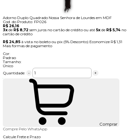
Adorno Duplo Quadrado Nossa Senhora de Lourdes em MDF
Cod. do Produto: FP026
R$ 26,16
3x
de
R$ 8,72
sem juros no cartão de crédito
ou até
5x
de
R$ 5,74
no
cartão de crédito
R$ 24,85
à vista no boleto ou pix
(5% Desconto)
Economize
R$ 1,31
Mais formas de pagamento
Cor:
Padrao
Tamanho:
Único
-
+
Quantidade:
Comprar
Compre Pelo WhatsApp
Calcule Frete e Prazo