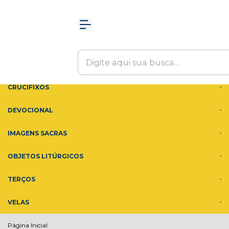
Olá Visitante!
Acesse sua conta e pedidos
MENU
ACESSÓRIOS
ADORNOS
CRUCIFIXOS
DEVOCIONAL
IMAGENS SACRAS
OBJETOS LITÚRGICOS
TERÇOS
VELAS
Página Inicial