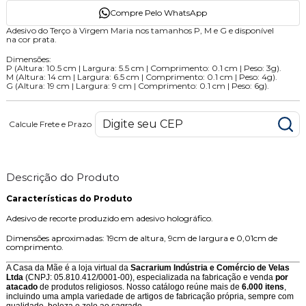
Compre Pelo WhatsApp
Adesivo do Terço à Virgem Maria nos tamanhos P, M e G e disponível
na cor prata.
Dimensões:
P (Altura: 10.5 cm | Largura: 5.5 cm | Comprimento: 0.1 cm | Peso: 3g).
M (Altura: 14 cm | Largura: 6.5 cm | Comprimento: 0.1 cm | Peso: 4g).
G (Altura: 19 cm | Largura: 9 cm | Comprimento: 0.1 cm | Peso: 6g).
Calcule Frete e Prazo
Descrição do Produto
Características do Produto
Adesivo de recorte produzido em adesivo holográfico.
Dimensões aproximadas: 19cm de altura, 9cm de largura e 0,01cm de
comprimento.
A Casa da Mãe é a loja virtual da
Sacrarium Indústria e Comércio de Velas
Ltda
(CNPJ: 05.810.412/0001-00), especializada na fabricação e venda
por
atacado
de produtos religiosos. Nosso catálogo reúne mais de
6.000 itens
,
incluindo uma ampla variedade de artigos de fabricação própria, sempre com
qualidade, beleza e zelo ao sagrado.