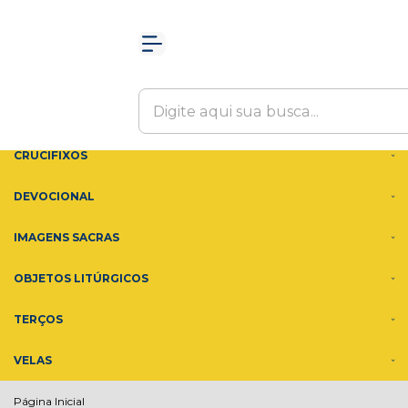
Olá Visitante!
Acesse sua conta e pedidos
MENU
ACESSÓRIOS
ADORNOS
CRUCIFIXOS
DEVOCIONAL
IMAGENS SACRAS
OBJETOS LITÚRGICOS
TERÇOS
VELAS
Página Inicial