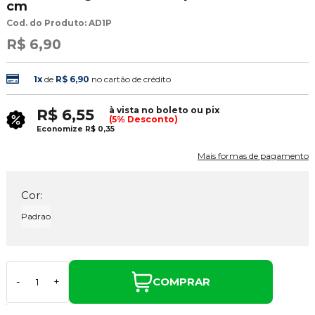
cm
Cod. do Produto: AD1P
R$ 6,90
1x
de
R$ 6,90
no cartão de crédito
à vista no boleto ou pix
R$ 6,55
(5% Desconto)
Economize
R$ 0,35
Mais formas de pagamento
Cor:
Padrao
COMPRAR
-
+