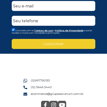
Concordo com os
Termos de uso
e
Politica de Privacidade
e aceito
receber e-mails com novidades e promoções.
CADASTRAR
(12)997750133
(12) 3646-3440
ecommerce@gruposacrarium.com.br