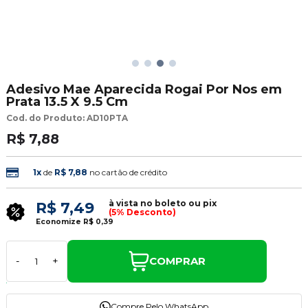
Adesivo Mae Aparecida Rogai Por Nos em
Prata 13.5 X 9.5 Cm
Cod. do Produto: AD10PTA
R$ 7,88
1x
de
R$ 7,88
no cartão de crédito
à vista no boleto ou pix
R$ 7,49
(5% Desconto)
Economize
R$ 0,39
COMPRAR
-
+
Compre Pelo WhatsApp