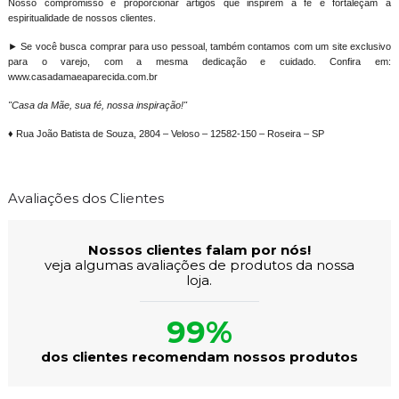
Nosso compromisso é proporcionar artigos que inspirem a fé e fortaleçam a
espiritualidade de nossos clientes.
► Se você busca comprar para uso pessoal, também contamos com um site exclusivo
para o varejo, com a mesma dedicação e cuidado. Confira em:
www.casadamaeaparecida.com.br
"Casa da Mãe, sua fé, nossa inspiração!"
♦ Rua João Batista de Souza, 2804 – Veloso – 12582-150 – Roseira – SP
Avaliações dos Clientes
Nossos clientes falam por nós!
veja algumas avaliações de produtos da nossa
loja.
99%
dos clientes recomendam nossos produtos