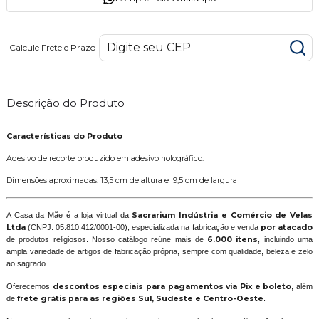
Calcule Frete e Prazo
Descrição do Produto
Características do Produto
Adesivo de recorte produzido em adesivo holográfico.
Dimensões aproximadas: 13,5 cm de altura e 9,5 cm de largura
A Casa da Mãe é a loja virtual da
Sacrarium Indústria e Comércio de Velas
Ltda
(CNPJ: 05.810.412/0001-00), especializada na fabricação e venda
por atacado
de produtos religiosos. Nosso catálogo reúne mais de
6.000 itens
, incluindo uma
ampla variedade de artigos de fabricação própria, sempre com qualidade, beleza e zelo
ao sagrado.
Oferecemos
descontos especiais para pagamentos via Pix e boleto
, além
de
frete grátis para as regiões Sul, Sudeste e Centro-Oeste
.