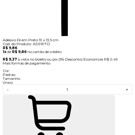
Adesivo Fé em Preto 19 x 13,5 cm
Cod. do Produto: AD91PTO
R$ 9,86
1x
de
R$ 9,86
no cartão de crédito
R$ 9,37
à vista no boleto ou pix
(5% Desconto)
Economize
R$ 0,49
Mais formas de pagamento
Cor:
Padrao
Tamanho:
Único
-
+