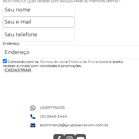
BEM VINDO!
Quer receber com exclusividade as melhores ofertas?
Endereço:
Concordo com os
Termos de uso
e
Politica de Privacidade
e aceito
receber e-mails com novidades e promoções.
CADASTRAR
(12)997750133
(12) 3646-3440
ecommerce@gruposacrarium.com.br