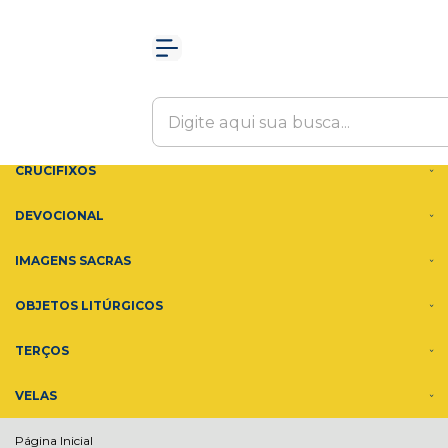
Olá Visitante!
Acesse sua conta e pedidos
MENU
ACESSÓRIOS
ADORNOS
CRUCIFIXOS
DEVOCIONAL
IMAGENS SACRAS
OBJETOS LITÚRGICOS
TERÇOS
VELAS
Página Inicial