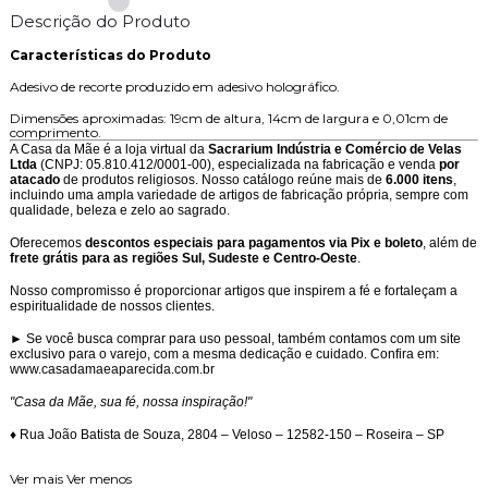
Descrição do Produto
Características do Produto
Adesivo de recorte produzido em adesivo holográfico.
Dimensões aproximadas: 19cm de altura, 14cm de largura e 0,01cm de
comprimento.
A Casa da Mãe é a loja virtual da
Sacrarium Indústria e Comércio de Velas
Ltda
(CNPJ: 05.810.412/0001-00), especializada na fabricação e venda
por
atacado
de produtos religiosos. Nosso catálogo reúne mais de
6.000 itens
,
incluindo uma ampla variedade de artigos de fabricação própria, sempre com
qualidade, beleza e zelo ao sagrado.
Oferecemos
descontos especiais para pagamentos via Pix e boleto
, além de
frete grátis para as regiões Sul, Sudeste e Centro-Oeste
.
Nosso compromisso é proporcionar artigos que inspirem a fé e fortaleçam a
espiritualidade de nossos clientes.
► Se você busca comprar para uso pessoal, também contamos com um site
exclusivo para o varejo, com a mesma dedicação e cuidado. Confira em:
www.casadamaeaparecida.com.br
"Casa da Mãe, sua fé, nossa inspiração!"
♦ Rua João Batista de Souza, 2804 – Veloso – 12582-150 – Roseira – SP
Ver mais
Ver menos