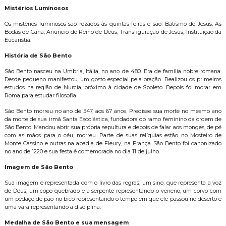
Mistérios Luminosos
Os mistérios luminosos são rezados às quintas-feiras e são: Batismo de Jesus, As
Bodas de Caná, Anúncio do Reino de Deus, Transfiguração de Jesus, Instituição da
Eucaristia.
História de São Bento
São Bento nasceu na Umbria, Itália, no ano de 480. Era de família nobre romana.
Desde pequeno manifestou um gosto especial pela oração. Realizou os primeiros
estudos na região de Nurcia, próximo à cidade de Spoleto. Depois foi morar em
Roma para estudar filosofia.
São Bento morreu no ano de 547, aos 67 anos. Predisse sua morte no mesmo ano
da morte de sua irmã Santa Escolástica, fundadora do ramo feminino da ordem de
São Bento. Mandou abrir sua própria sepultura e depois de falar aos monges, de pé
com as mãos para o céu, morreu. Parte de suas relíquias estão no Mosteiro de
Monte Cassino e outras na abadia de Fleury, na França. São Bento foi canonizado
no ano de 1220 e sua festa é comemorada no dia 11 de julho.
Imagem de São Bento
Sua imagem é representada com o livro das regras; um sino, que representa a voz
de Deus; um copo quebrado e a serpente representando o veneno; um corvo com
um pedaço de pão no bico representando o tempo em que ele passou no deserto e
uma vara representando a disciplina.
Medalha de São Bento e sua mensagem