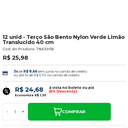
12 unid - Terço São Bento Nylon Verde Limão
Translucido 40 cm
Cod. do Produto: TNA30SB
R$ 25,98
3x
de
R$ 8,66
sem juros no cartão de crédito
ou até
5x
de
R$ 5,70
no cartão de crédito
à vista no boleto ou pix
R$ 24,68
(5% Desconto)
Economize
R$ 1,30
COMPRAR
-
+