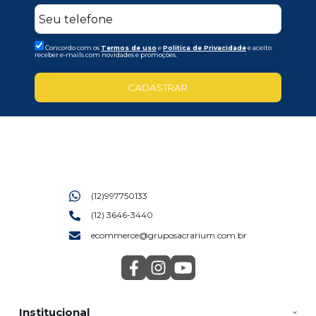
Concordo com os
Termos de uso
e
Politica de Privacidade
e aceito
receber e-mails com novidades e promoções.
CADASTRAR
(12)997750133
(12) 3646-3440
ecommerce@gruposacrarium.com.br
Institucional