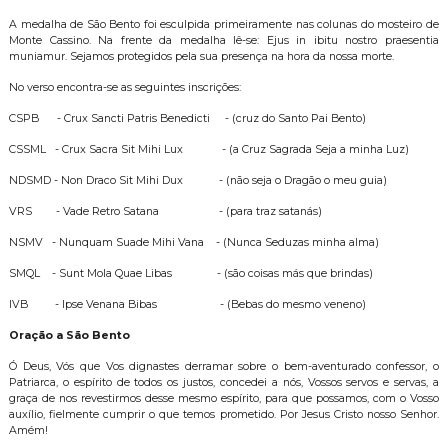
A medalha de São Bento foi esculpida primeiramente nas colunas do mosteiro de
Monte Cassino. Na frente da medalha lê-se: Ejus in ibitu nostro praesentia
muniamur. Sejamos protegidos pela sua presença na hora da nossa morte.
No verso encontra-se as seguintes inscrições:
CSPB - Crux Sancti Patris Benedicti - (cruz do Santo Pai Bento)
CSSML - Crux Sacra Sit Mihi Lux - (a Cruz Sagrada Seja a minha Luz)
NDSMD - Non Draco Sit Mihi Dux - (não seja o Dragão o meu guia)
VRS - Vade Retro Satana - (para traz satanás)
NSMV - Nunquam Suade Mihi Vana - (Nunca Seduzas minha alma)
SMQL - Sunt Mola Quae Libas - (são coisas más que brindas)
IVB - Ipse Venana Bibas - (Bebas do mesmo veneno)
Oração a São Bento
Ó Deus, Vós que Vos dignastes derramar sobre o bem-aventurado confessor, o
Patriarca, o espírito de todos os justos, concedei a nós, Vossos servos e servas, a
graça de nos revestirmos desse mesmo espírito, para que possamos, com o Vosso
auxílio, fielmente cumprir o que temos prometido. Por Jesus Cristo nosso Senhor.
Amém!