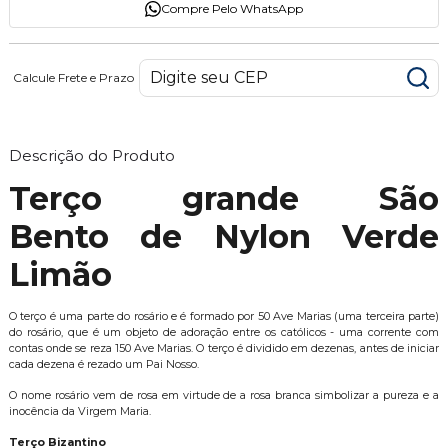
Compre Pelo WhatsApp
Calcule Frete e Prazo
Descrição do Produto
Terço grande São
Bento de Nylon Verde
Limão
O terço é uma parte do rosário e é formado por 50 Ave Marias (uma terceira parte)
do rosário, que é um objeto de adoração entre os católicos - uma corrente com
contas onde se reza 150 Ave Marias. O terço é dividido em dezenas, antes de iniciar
cada dezena é rezado um Pai Nosso.
O nome rosário vem de rosa em virtude de a rosa branca simbolizar a pureza e a
inocência da Virgem Maria.
Terço Bizantino