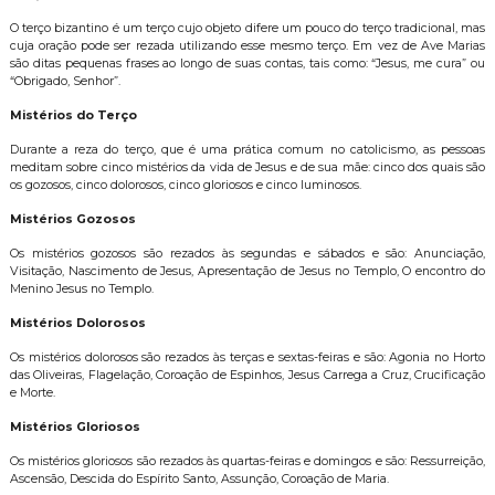
O terço bizantino é um terço cujo objeto difere um pouco do terço tradicional, mas
cuja oração pode ser rezada utilizando esse mesmo terço. Em vez de Ave Marias
são ditas pequenas frases ao longo de suas contas, tais como: “Jesus, me cura” ou
“Obrigado, Senhor”.
Mistérios do Terço
Durante a reza do terço, que é uma prática comum no catolicismo, as pessoas
meditam sobre cinco mistérios da vida de Jesus e de sua mãe: cinco dos quais são
os gozosos, cinco dolorosos, cinco gloriosos e cinco luminosos.
Mistérios Gozosos
Os mistérios gozosos são rezados às segundas e sábados e são: Anunciação,
Visitação, Nascimento de Jesus, Apresentação de Jesus no Templo, O encontro do
Menino Jesus no Templo.
Mistérios Dolorosos
Os mistérios dolorosos são rezados às terças e sextas-feiras e são: Agonia no Horto
das Oliveiras, Flagelação, Coroação de Espinhos, Jesus Carrega a Cruz, Crucificação
e Morte.
Mistérios Gloriosos
Os mistérios gloriosos são rezados às quartas-feiras e domingos e são: Ressurreição,
Ascensão, Descida do Espírito Santo, Assunção, Coroação de Maria.