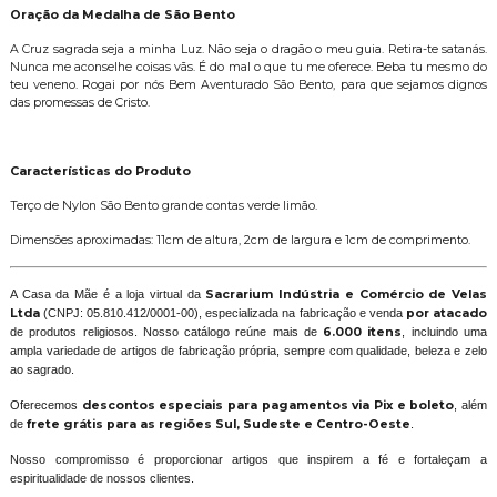
Oração da Medalha de São Bento
A Cruz sagrada seja a minha Luz. Não seja o dragão o meu guia. Retira-te satanás.
Nunca me aconselhe coisas vãs. É do mal o que tu me oferece. Beba tu mesmo do
teu veneno. Rogai por nós Bem Aventurado São Bento, para que sejamos dignos
das promessas de Cristo.
Características do Produto
Terço de Nylon São Bento grande contas verde limão.
Dimensões aproximadas: 11cm de altura, 2cm de largura e 1cm de comprimento.
A Casa da Mãe é a loja virtual da
Sacrarium Indústria e Comércio de Velas
Ltda
(CNPJ: 05.810.412/0001-00), especializada na fabricação e venda
por atacado
de produtos religiosos. Nosso catálogo reúne mais de
6.000 itens
, incluindo uma
ampla variedade de artigos de fabricação própria, sempre com qualidade, beleza e zelo
ao sagrado.
Oferecemos
descontos especiais para pagamentos via Pix e boleto
, além
de
frete grátis para as regiões Sul, Sudeste e Centro-Oeste
.
Nosso compromisso é proporcionar artigos que inspirem a fé e fortaleçam a
espiritualidade de nossos clientes.