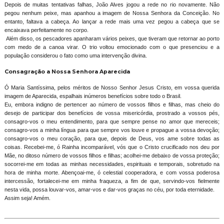
Depois de muitas tentativas falhas, João Alves jogou a rede no rio novamente. Não
pegou nenhum peixe, mas apanhou a imagem de Nossa Senhora da Conceição. No
entanto, faltava a cabeça. Ao lançar a rede mais uma vez pegou a cabeça que se
encaixava perfeitamente no corpo.
Além disso, os pescadores apanharam vários peixes, que tiveram que retornar ao porto
com medo de a canoa virar. O trio voltou emocionado com o que presenciou e a
população considerou o fato como uma intervenção divina.
Consagração a Nossa Senhora Aparecida
Ó Maria Santíssima, pelos méritos de Nosso Senhor Jesus Cristo, em vossa querida
imagem de Aparecida, espalhais inúmeros benefícios sobre todo o Brasil.
Eu, embora indigno de pertencer ao número de vossos filhos e filhas, mas cheio do
desejo de participar dos benefícios de vossa misericórdia, prostrado a vossos pés,
consagro-vos o meu entendimento, para que sempre pense no amor que mereceis;
consagro-vos a minha língua para que sempre vos louve e propague a vossa devoção;
consagro-vos o meu coração, para que, depois de Deus, vos ame sobre todas as
coisas. Recebei-me, ó Rainha incomparável, vós que o Cristo crucificado nos deu por
Mãe, no ditoso número de vossos filhos e filhas; acolhei-me debaixo de vossa proteção;
socorrei-me em todas as minhas necessidades, espirituais e temporais, sobretudo na
hora de minha morte. Abençoai-me, ó celestial cooperadora, e com vossa poderosa
intercessão, fortalecei-me em minha fraqueza, a fim de que, servindo-vos fielmente
nesta vida, possa louvar-vos, amar-vos e dar-vos graças no céu, por toda eternidade.
Assim seja! Amém.