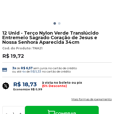
12 Unid - Terço Nylon Verde Translúcido
Entremeio Sagrado Coração de Jesus e
Nossa Senhora Aparecida 34cm
Cod. do Produto: TNA21
R$ 19,72
3x
de
R$ 6,57
sem juros no cartão de crédito
ou até
4x
de
R$ 5,33
no cartão de crédito
à vista no boleto ou pix
R$ 18,73
(5% Desconto)
Economize
R$ 0,99
Mais formas de pagamento
COMPRAR
-
+