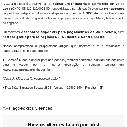
A Casa da Mãe é a loja virtual da
Sacrarium Indústria e Comércio de Velas
Ltda
(CNPJ: 05.810.412/0001-00), especializada na fabricação e venda
por atacado
de produtos religiosos. Nosso catálogo reúne mais de
6.000 itens
, incluindo uma
ampla variedade de artigos de fabricação própria, sempre com qualidade, beleza e zelo
ao sagrado.
Oferecemos
descontos especiais para pagamentos via Pix e boleto
, além
de
frete grátis para as regiões Sul, Sudeste e Centro-Oeste
.
Nosso compromisso é proporcionar artigos que inspirem a fé e fortaleçam a
espiritualidade de nossos clientes.
► Se você busca comprar para uso pessoal, também contamos com um site exclusivo
para o varejo, com a mesma dedicação e cuidado. Confira em:
www.casadamaeaparecida.com.br
"Casa da Mãe, sua fé, nossa inspiração!"
♦ Rua João Batista de Souza, 2804 – Veloso – 12582-150 – Roseira – SP
Avaliações dos Clientes
Nossos clientes falam por nós!