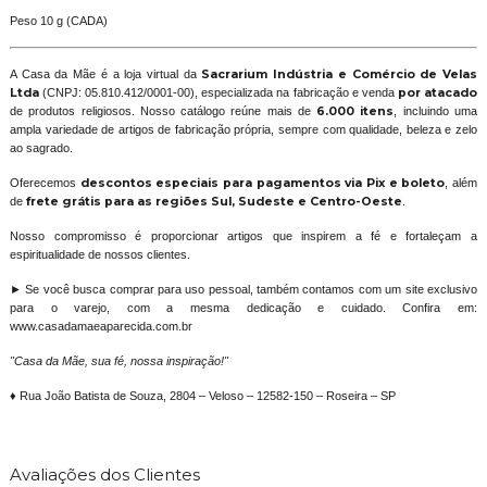
Peso 10 g (CADA)
A Casa da Mãe é a loja virtual da
Sacrarium Indústria e Comércio de Velas
Ltda
(CNPJ: 05.810.412/0001-00), especializada na fabricação e venda
por atacado
de produtos religiosos. Nosso catálogo reúne mais de
6.000 itens
, incluindo uma
ampla variedade de artigos de fabricação própria, sempre com qualidade, beleza e zelo
ao sagrado.
Oferecemos
descontos especiais para pagamentos via Pix e boleto
, além
de
frete grátis para as regiões Sul, Sudeste e Centro-Oeste
.
Nosso compromisso é proporcionar artigos que inspirem a fé e fortaleçam a
espiritualidade de nossos clientes.
► Se você busca comprar para uso pessoal, também contamos com um site exclusivo
para o varejo, com a mesma dedicação e cuidado. Confira em:
www.casadamaeaparecida.com.br
"Casa da Mãe, sua fé, nossa inspiração!"
♦ Rua João Batista de Souza, 2804 – Veloso – 12582-150 – Roseira – SP
Avaliações dos Clientes