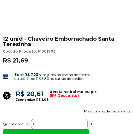
12 unid - Chaveiro Emborrachado Santa
Teresinha
Cod. do Produto: F1301703
R$ 21,69
3x
de
R$ 7,23
sem juros no cartão de crédito
ou até
4x
de
R$ 5,86
no cartão de crédito
à vista no boleto ou pix
R$ 20,61
(5% Desconto)
Economize
R$ 1,08
Mais formas de pagamento
-
+
Quantidade: