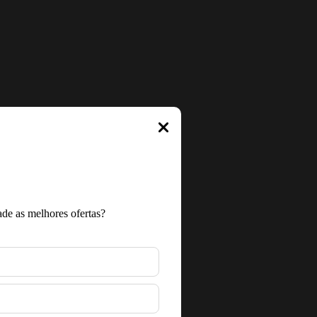
Popup
Fechar
de as melhores ofertas?