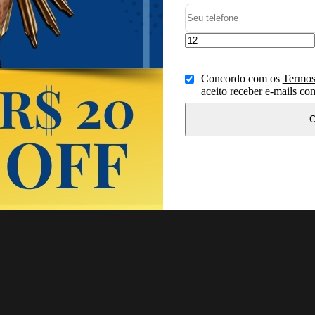
Concordo com os
Termos
aceito receber e-mails c
C