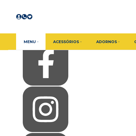
Olá Visitante!
Acesse sua conta e pedidos
Página Inicial
Quem Somos
Como Comprar
Fale Conosco
Favoritos
MENU
ACESSÓRIOS
ADORNOS