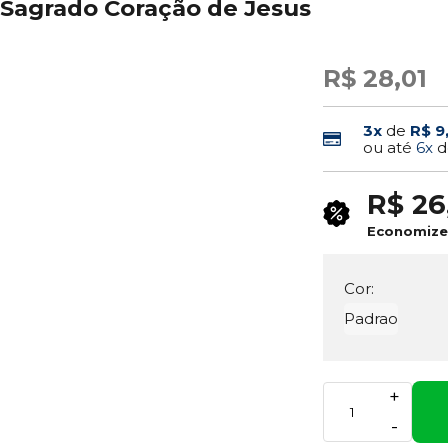
o Sagrado Coração de Jesus
R$ 28,01
3x
de
R$ 9
ou até
6x
d
R$ 26
Economiz
Cor:
Padrao
+
-