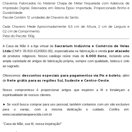
Chaveiros Fabricados no Material Chapa de Metal Niquelada com Adesivos de
Impressão Digital, Resinados em Resina Epoxi Importada, Proporcionado Brilho e
Durabilidade
Pacote Contém 12 unidades de Chaveiro do Santo.
Cada Chaveiro Mede Aproximadamente: 6,5 cm de Altura, 2 cm de Largura e
0,2 cm de Comprimento.
Peso do Pacote: 100g
A Casa da Mãe é a loja virtual da
Sacrarium Indústria e Comércio de Velas
Ltda
(CNPJ: 05.810.412/0001-00), especializada na fabricação e venda
por atacado
de produtos religiosos. Nosso catálogo reúne mais de
6.000 itens
, incluindo uma
ampla variedade de artigos de fabricação própria, sempre com qualidade, beleza e zelo
ao sagrado.
Oferecemos
descontos especiais para pagamentos via Pix e boleto
, além
de
frete grátis para as regiões Sul, Sudeste e Centro-Oeste
.
Nosso compromisso é proporcionar artigos que inspirem a fé e fortaleçam a
espiritualidade de nossos clientes.
► Se você busca comprar para uso pessoal, também contamos com um site exclusivo
para o varejo, com a mesma dedicação e cuidado. Confira em:
www.casadamaeaparecida.com.br
"Casa da Mãe, sua fé, nossa inspiração!"