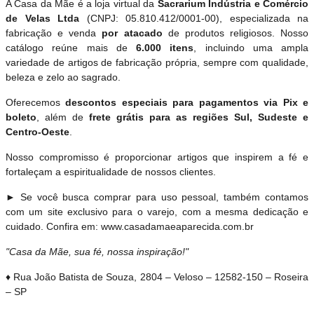
A Casa da Mãe é a loja virtual da
Sacrarium Indústria e Comércio
de Velas Ltda
(CNPJ: 05.810.412/0001-00), especializada na
fabricação e venda
por atacado
de produtos religiosos. Nosso
catálogo reúne mais de
6.000 itens
, incluindo uma ampla
variedade de artigos de fabricação própria, sempre com qualidade,
beleza e zelo ao sagrado.
Oferecemos
descontos especiais para pagamentos via Pix e
boleto
, além de
frete grátis para as regiões Sul, Sudeste e
Centro-Oeste
.
Nosso compromisso é proporcionar artigos que inspirem a fé e
fortaleçam a espiritualidade de nossos clientes.
► Se você busca comprar para uso pessoal, também contamos
com um site exclusivo para o varejo, com a mesma dedicação e
cuidado. Confira em: www.casadamaeaparecida.com.br
"Casa da Mãe, sua fé, nossa inspiração!"
♦ Rua João Batista de Souza, 2804 – Veloso – 12582-150 – Roseira
– SP