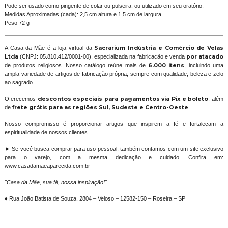
Pode ser usado como pingente de colar ou pulseira, ou utilizado em seu oratório.
Medidas Aproximadas (cada): 2,5 cm altura e 1,5 cm de largura.
Peso 72 g
A Casa da Mãe é a loja virtual da
Sacrarium Indústria e Comércio de Velas
Ltda
(CNPJ: 05.810.412/0001-00), especializada na fabricação e venda
por atacado
de produtos religiosos. Nosso catálogo reúne mais de
6.000 itens
, incluindo uma
ampla variedade de artigos de fabricação própria, sempre com qualidade, beleza e zelo
ao sagrado.
Oferecemos
descontos especiais para pagamentos via Pix e boleto
, além
de
frete grátis para as regiões Sul, Sudeste e Centro-Oeste
.
Nosso compromisso é proporcionar artigos que inspirem a fé e fortaleçam a
espiritualidade de nossos clientes.
► Se você busca comprar para uso pessoal, também contamos com um site exclusivo
para o varejo, com a mesma dedicação e cuidado. Confira em:
www.casadamaeaparecida.com.br
"Casa da Mãe, sua fé, nossa inspiração!"
♦ Rua João Batista de Souza, 2804 – Veloso – 12582-150 – Roseira – SP