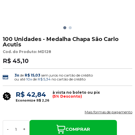
100 Unidades - Medalha Chapa São Carlo
Acutis
Cod. do Produto: MD128
R$ 45,10
3x
de
R$ 15,03
sem juros no cartão de crédito
ou até
10x
de
R$ 5,34
no cartão de crédito
à vista no boleto ou pix
R$ 42,84
(5% Desconto)
Economize
R$ 2,26
Mais formas de pagamento
COMPRAR
-
+