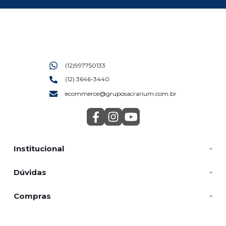
(12)997750133
(12) 3646-3440
ecommerce@gruposacrarium.com.br
Institucional
Dúvidas
Compras