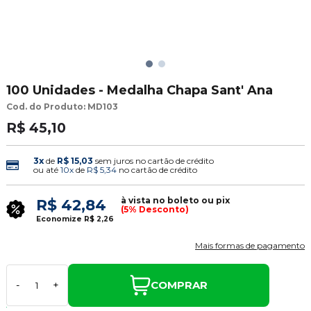
100 Unidades - Medalha Chapa Sant' Ana
Cod. do Produto: MD103
R$ 45,10
3x
de
R$ 15,03
sem juros no cartão de crédito
ou até
10x
de
R$ 5,34
no cartão de crédito
à vista no boleto ou pix
R$ 42,84
(5% Desconto)
Economize
R$ 2,26
Mais formas de pagamento
COMPRAR
-
+