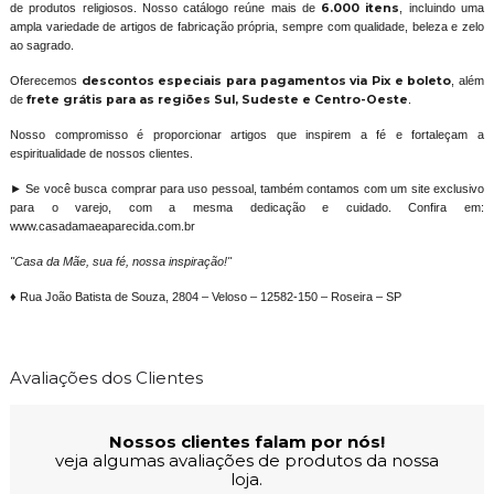
de produtos religiosos. Nosso catálogo reúne mais de
6.000 itens
, incluindo uma
ampla variedade de artigos de fabricação própria, sempre com qualidade, beleza e zelo
ao sagrado.
Oferecemos
descontos especiais para pagamentos via Pix e boleto
, além
de
frete grátis para as regiões Sul, Sudeste e Centro-Oeste
.
Nosso compromisso é proporcionar artigos que inspirem a fé e fortaleçam a
espiritualidade de nossos clientes.
► Se você busca comprar para uso pessoal, também contamos com um site exclusivo
para o varejo, com a mesma dedicação e cuidado. Confira em:
www.casadamaeaparecida.com.br
"Casa da Mãe, sua fé, nossa inspiração!"
♦ Rua João Batista de Souza, 2804 – Veloso – 12582-150 – Roseira – SP
Avaliações dos Clientes
Nossos clientes falam por nós!
veja algumas avaliações de produtos da nossa
loja.