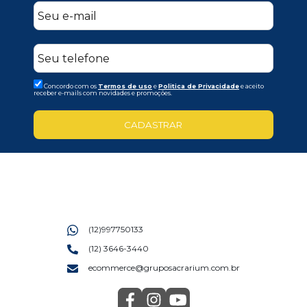
Concordo com os
Termos de uso
e
Politica de Privacidade
e aceito
receber e-mails com novidades e promoções.
CADASTRAR
(12)997750133
(12) 3646-3440
ecommerce@gruposacrarium.com.br