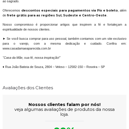
ao sagrado.
Oferecemos
descontos especiais para pagamentos via Pix e boleto
, além
de
frete grátis para as regiões Sul, Sudeste e Centro-Oeste
.
Nosso compromisso é proporcionar artigos que inspirem a fé e fortaleçam a
espiritualidade de nossos clientes.
► Se você busca comprar para uso pessoal, também contamos com um site exclusivo
para o varejo, com a mesma dedicação e cuidado. Confira em:
www.casadamaeaparecida.com.br
"Casa da Mãe, sua fé, nossa inspiração!"
♦ Rua João Batista de Souza, 2804 – Veloso – 12582-150 – Roseira – SP
Avaliações dos Clientes
Nossos clientes falam por nós!
veja algumas avaliações de produtos da nossa
loja.