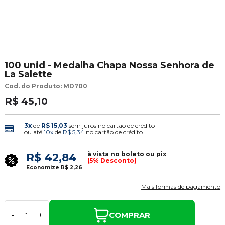
100 unid - Medalha Chapa Nossa Senhora de
La Salette
Cod. do Produto: MD700
R$ 45,10
3x
de
R$ 15,03
sem juros no cartão de crédito
ou até
10x
de
R$ 5,34
no cartão de crédito
à vista no boleto ou pix
R$ 42,84
(5% Desconto)
Economize
R$ 2,26
Mais formas de pagamento
COMPRAR
-
+