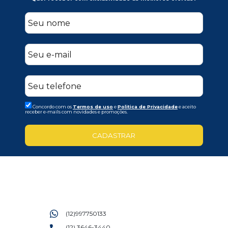
Concordo com os
Termos de uso
e
Politica de Privacidade
e aceito
receber e-mails com novidades e promoções.
CADASTRAR
(12)997750133
(12) 3646-3440