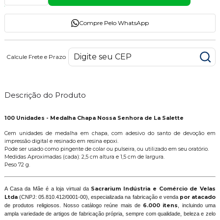
Compre Pelo WhatsApp
Calcule Frete e Prazo
Descrição do Produto
100 Unidades - Medalha Chapa Nossa Senhora de La Salette
Cem unidades de medalha em chapa, com adesivo do santo de devoção em
impressão digital e resinado em resina epoxi.
Pode ser usado como pingente de colar ou pulseira, ou utilizado em seu oratório.
Medidas Aproximadas (cada): 2,5 cm altura e 1,5 cm de largura.
Peso 72 g.
A Casa da Mãe é a loja virtual da
Sacrarium Indústria e Comércio de Velas
Ltda
(CNPJ: 05.810.412/0001-00), especializada na fabricação e venda
por atacado
de produtos religiosos. Nosso catálogo reúne mais de
6.000 itens
, incluindo uma
ampla variedade de artigos de fabricação própria, sempre com qualidade, beleza e zelo