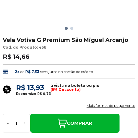
Vela Votiva G Premium São Miguel Arcanjo
Cod. do Produto: 458
R$ 14,66
2x
de
R$ 7,33
sem juros no cartão de crédito
à vista no boleto ou pix
R$ 13,93
(5% Desconto)
Economize
R$ 0,73
Mais formas de pagamento
COMPRAR
-
+