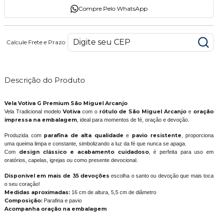
Compre Pelo WhatsApp
Calcule Frete e Prazo
Descrição do Produto
Vela Votiva G Premium São Miguel Arcanjo
Vela Tradicional modelo
Votiva
com o
rótulo de
São Miguel Arcanjo
e
oração
impressa na embalagem
, ideal para momentos de fé, oração e devoção.
Produzida com
parafina de alta qualidade
e
pavio resistente
, proporciona
uma queima limpa e constante, simbolizando a luz da fé que nunca se apaga.
Com
design clássico e acabamento cuidadoso
, é perfeita para uso em
oratórios, capelas, igrejas ou como presente devocional.
Disponível em mais de 35 devoções
escolha o santo ou devoção que mais toca
o seu coração!
Medidas aproximadas:
16 cm de altura, 5,5 cm de diâmetro
Composição:
Parafina e pavio
Acompanha oração na embalagem