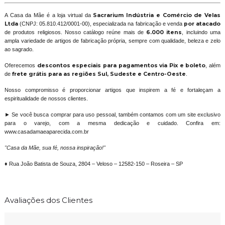
A Casa da Mãe é a loja virtual da
Sacrarium Indústria e Comércio de Velas
Ltda
(CNPJ: 05.810.412/0001-00), especializada na fabricação e venda
por atacado
de produtos religiosos. Nosso catálogo reúne mais de
6.000 itens
, incluindo uma
ampla variedade de artigos de fabricação própria, sempre com qualidade, beleza e zelo
ao sagrado.
Oferecemos
descontos especiais para pagamentos via Pix e boleto
, além
de
frete grátis para as regiões Sul, Sudeste e Centro-Oeste
.
Nosso compromisso é proporcionar artigos que inspirem a fé e fortaleçam a
espiritualidade de nossos clientes.
► Se você busca comprar para uso pessoal, também contamos com um site exclusivo
para o varejo, com a mesma dedicação e cuidado. Confira em:
www.casadamaeaparecida.com.br
"Casa da Mãe, sua fé, nossa inspiração!"
♦ Rua João Batista de Souza, 2804 – Veloso – 12582-150 – Roseira – SP
Avaliações dos Clientes