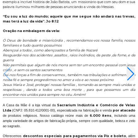
exemplo a incrível história de João Batista, um missionário que com seu dom e sua
palavra iluminou milhares de pessoas anunciando a vinda do Messias.
“Eu sou a luz do mundo; aquele que me segue não andará nas trevas,
mas terá a luz da vida”. Jo 8:12
Oração na embalagem da vela:
Ó Deus de bondade e misericórdia , recomendamos-vos nossa família, nossos
familiares e tudo quanto possuímos
Abençoai a todos , como abençoastes a família de Nazaré
Resguardai-nos dos acidentes ,assaltos , raios incêndios, da peste ,da fome, e da
guerra
Não permitais que algum de nós morra sem ter um encontro pessoal com jesus
cristo , e sem os santos sacramentos
Dai-nos forças a fim de conservarmos , também nas tribulações e sofrimentos , a
nossa fé e sempre progredirmos no amor a vós e ao nosso próximo
Jesus Maria e José, protegei nossas famílias , tornando-as sempre mais unidas e
respeitosas , dando a todos uma boa morte , para que possamos um dia
encontrar-nos unidos para sempre no céu. Amém!
A Casa da Mãe é a loja virtual da
Sacrarium Indústria e Comércio de Velas
Ltda
(CNPJ: 05.810.412/0001-00), especializada na fabricação e venda
por atacado
de produtos religiosos. Nosso catálogo reúne mais de
6.000 itens
, incluindo uma
ampla variedade de artigos de fabricação própria, sempre com qualidade, beleza e zelo
ao sagrado.
Oferecemos
descontos especiais para pagamentos via Pix e boleto
, além