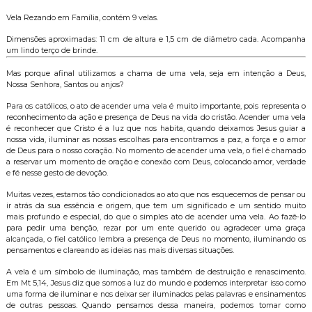
Vela Rezando em Família, contém 9 velas.
Dimensões aproximadas: 11 cm de altura e 1,5 cm de diâmetro cada. Acompanha
um lindo terço de brinde.
Mas porque afinal utilizamos a chama de uma vela, seja em intenção a Deus,
Nossa Senhora, Santos ou anjos?
Para os católicos, o ato de acender uma vela é muito importante, pois representa o
reconhecimento da ação e presença de Deus na vida do cristão. Acender uma vela
é reconhecer que Cristo é a luz que nos habita, quando deixamos Jesus guiar a
nossa vida, iluminar as nossas escolhas para encontramos a paz, a força e o amor
de Deus para o nosso coração. No momento de acender uma vela, o fiel é chamado
a reservar um momento de oração e conexão com Deus, colocando amor, verdade
e fé nesse gesto de devoção.
Muitas vezes, estamos tão condicionados ao ato que nos esquecemos de pensar ou
ir atrás da sua essência e origem, que tem um significado e um sentido muito
mais profundo e especial, do que o simples ato de acender uma vela. Ao fazê-lo
para pedir uma benção, rezar por um ente querido ou agradecer uma graça
alcançada, o fiel católico lembra a presença de Deus no momento, iluminando os
pensamentos e clareando as ideias nas mais diversas situações.
A vela é um símbolo de iluminação, mas também de destruição e renascimento.
Em Mt 5,14, Jesus diz que somos a luz do mundo e podemos interpretar isso como
uma forma de iluminar e nos deixar ser iluminados pelas palavras e ensinamentos
de outras pessoas. Quando pensamos dessa maneira, podemos tomar como