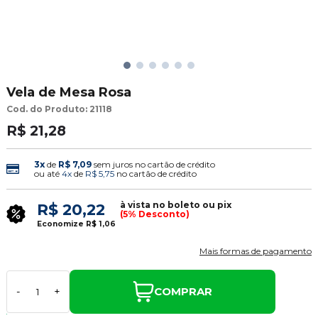
Vela de Mesa Rosa
Cod. do Produto: 21118
R$ 21,28
3x
de
R$ 7,09
sem juros no cartão de crédito
ou até
4x
de
R$ 5,75
no cartão de crédito
à vista no boleto ou pix
R$ 20,22
(5% Desconto)
Economize
R$ 1,06
Mais formas de pagamento
COMPRAR
-
+