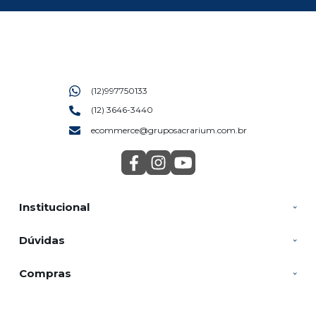
(12)997750133
(12) 3646-3440
ecommerce@gruposacrarium.com.br
Institucional
Dúvidas
Compras