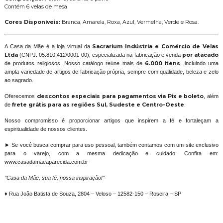
Contém 6 velas de mesa
Cores Disponíveis:
Branca, Amarela, Roxa, Azul, Vermelha, Verde e Rosa.
A Casa da Mãe é a loja virtual da
Sacrarium Indústria e Comércio de Velas
Ltda
(CNPJ: 05.810.412/0001-00), especializada na fabricação e venda
por atacado
de produtos religiosos. Nosso catálogo reúne mais de
6.000 itens
, incluindo uma
ampla variedade de artigos de fabricação própria, sempre com qualidade, beleza e zelo
ao sagrado.
Oferecemos
descontos especiais para pagamentos via Pix e boleto
, além
de
frete grátis para as regiões Sul, Sudeste e Centro-Oeste
.
Nosso compromisso é proporcionar artigos que inspirem a fé e fortaleçam a
espiritualidade de nossos clientes.
► Se você busca comprar para uso pessoal, também contamos com um site exclusivo
para o varejo, com a mesma dedicação e cuidado. Confira em:
www.casadamaeaparecida.com.br
"Casa da Mãe, sua fé, nossa inspiração!"
♦ Rua João Batista de Souza, 2804 – Veloso – 12582-150 – Roseira – SP