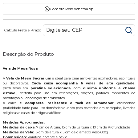
Compre Pelo WhatsApp
Calcule Frete e Prazo
Descrição do Produto
Vela de Mesa Rosa
A
Vela de Mesa Sacrarium
é ideal para criar ambientes acolhedores, espirituais
ou decorativos.
Cada caixa acompanha 6 velas de alta qualidade
,
produzidas em
parafina selecionada
, com
queima uniforme e chama
estável,
perfeita para uso em celebrações, orações, jantares, momentos de
meditação ou decoração de ambientes.
A caixa
é compacta, resistente e fácil de armazenar
, oferecendo
praticidade tanto para uso doméstico quanto para revendas em paróquias, livrarias
religiosas e casas de artigos católicos.
Medidas Aproximadas:
Medidas da caixa:
7 cm de Altura, 15 cm de Largura x 10 cm de Profundidade
Medidas da Vela:
6 cm de altura x 5 cm de diâmetro Peso 600g
Composição:
Parafina, corante e pavio