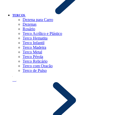
TERÇOS
Dezena para Carro
Dezenas
Rosário
Terço Acrílico e Plástico
Terço Hematita
Terço Infantil
Terço Madeira
Terço Metal
Terço Pérola
Terço Relicário
Terço com Oração
Terço de Pulso