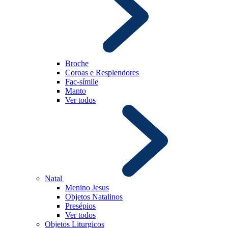
Broche
Coroas e Resplendores
Fac-símile
Manto
Ver todos
Natal
Menino Jesus
Objetos Natalinos
Presépios
Ver todos
Objetos Liturgicos