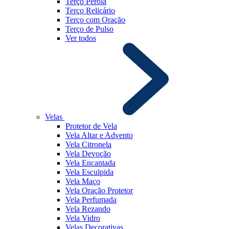
Terço Pérola
Terço Relicário
Terço com Oração
Terço de Pulso
Ver todos
Velas
Protetor de Vela
Vela Altar e Advento
Vela Citronela
Vela Devoção
Vela Encantada
Vela Esculpida
Vela Maço
Vela Oração Protetor
Vela Perfumada
Vela Rezando
Vela Vidro
Velas Decorativas