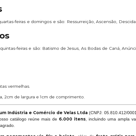
s
quartas-feiras e domingos e são: Ressurreição, Ascensão, Descid
os
 quintas-feiras e são: Batismo de Jesus, As Bodas de Caná, Anúnc
tas vermelhas.
a, 2cm de largura e 1cm de comprimento.
um Indústria e Comércio de Velas Ltda
(CNPJ: 05.810.412/0001-
6.000 itens
Nosso catálogo reúne mais de
, incluindo uma ampla va
sagrado.