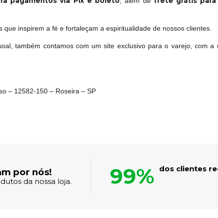
ra pagamentos via Pix e boleto
frete grátis par
, além de
que inspirem a fé e fortaleçam a espiritualidade de nossos clientes.
oal, também contamos com um site exclusivo para o varejo, com a 
oso – 12582-150 – Roseira – SP
99%
dos clientes 
am por nós!
dutos da nossa loja.