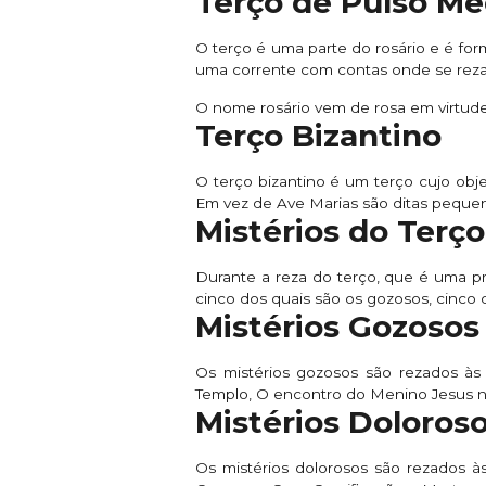
Terço de Pulso M
O terço é uma parte do rosário e é for
uma corrente com contas onde se reza 
O nome rosário vem de rosa em virtude 
Terço Bizantino
O terço bizantino é um terço cujo obj
Em vez de Ave Marias são ditas pequena
Mistérios do Terço
Durante a reza do terço, que é uma pr
cinco dos quais são os gozosos, cinco d
Mistérios Gozosos
Os mistérios gozosos são rezados às
Templo, O encontro do Menino Jesus n
Mistérios Doloros
Os mistérios dolorosos são rezados às