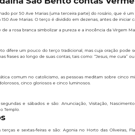
edalha São Bento contas Verme
mado por 50 Ave Marias (uma terceira parte) do rosário, que é um 
150 Ave Marias. O terço é dividido em dezenas, antes de iniciar
de a rosa branca simbolizar a pureza e a inocência da Virgem Mar
eto difere um pouco do terço tradicional, mas cuja oração pode s
s frases ao longo de suas contas, tais como: “Jesus, me cura” ou
ática comum no catolicismo, as pessoas meditam sobre cinco mi
olorosos, cinco gloriosos e cinco luminosos.
 segundas e sábados e são: Anunciação, Visitação, Nasciment
o Templo.
os
 terças e sextas-feiras e são: Agonia no Horto das Oliveiras, F