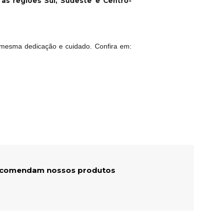
a as regiões Sul, Sudeste e Centro-
mesma dedicação e cuidado. Confira em:
recomendam nossos produtos