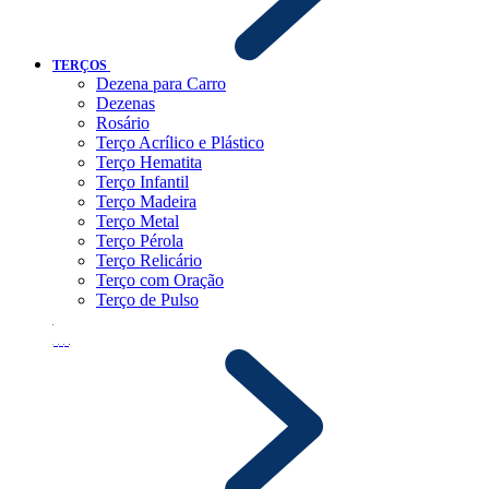
TERÇOS
Dezena para Carro
Dezenas
Rosário
Terço Acrílico e Plástico
Terço Hematita
Terço Infantil
Terço Madeira
Terço Metal
Terço Pérola
Terço Relicário
Terço com Oração
Terço de Pulso