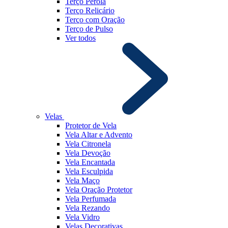
Terço Pérola
Terço Relicário
Terço com Oração
Terço de Pulso
Ver todos
Velas
Protetor de Vela
Vela Altar e Advento
Vela Citronela
Vela Devoção
Vela Encantada
Vela Esculpida
Vela Maço
Vela Oração Protetor
Vela Perfumada
Vela Rezando
Vela Vidro
Velas Decorativas