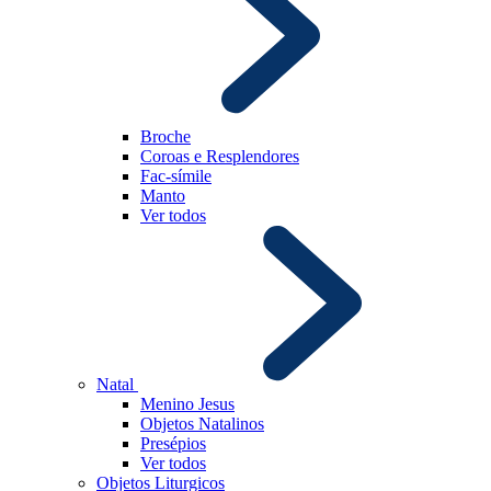
Broche
Coroas e Resplendores
Fac-símile
Manto
Ver todos
Natal
Menino Jesus
Objetos Natalinos
Presépios
Ver todos
Objetos Liturgicos