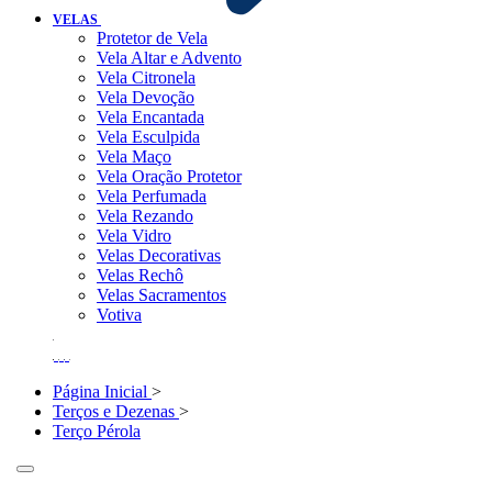
VELAS
Protetor de Vela
Vela Altar e Advento
Vela Citronela
Vela Devoção
Vela Encantada
Vela Esculpida
Vela Maço
Vela Oração Protetor
Vela Perfumada
Vela Rezando
Vela Vidro
Velas Decorativas
Velas Rechô
Velas Sacramentos
Votiva
Página Inicial
>
Terços e Dezenas
>
Terço Pérola