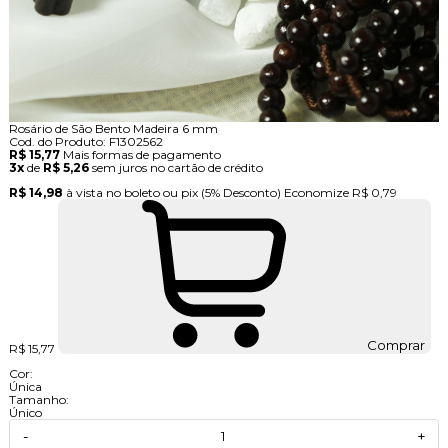
Rosário de São Bento Madeira 6 mm
Cod. do Produto: F1302562
R$ 15,77
Mais formas de pagamento
3x
de
R$ 5,26
sem juros no cartão de crédito
R$ 14,98
à vista no boleto ou pix
(5% Desconto)
Economize
R$ 0,79
Comprar
R$ 15,77
Cor:
Única
Tamanho:
Único
-
+