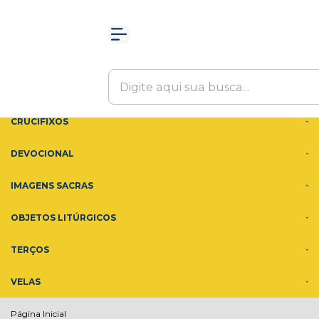
Olá Visitante!
Acesse sua conta e pedidos
MENU
ACESSÓRIOS
ADORNOS
CRUCIFIXOS
DEVOCIONAL
IMAGENS SACRAS
OBJETOS LITÚRGICOS
TERÇOS
VELAS
Página Inicial