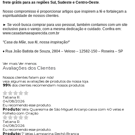
frete grátis para as regiões Sul, Sudeste e Centro-Oeste
.
Nosso compromisso é proporcionar artigos que inspirem a fé e fortaleçam a
espiritualidade de nossos clientes.
► Se você busca comprar para uso pessoal, também contamos com um site
exclusivo para o varejo, com a mesma dedicação e cuidado. Confira em:
www.casadamaeaparecida.com.br
"Casa da Mãe, sua fé, nossa inspiração!"
♦ Rua João Batista de Souza, 2804 – Veloso – 12582-150 – Roseira – SP
Ver mais
Ver menos
Avaliações dos Clientes
Nossos clientes falam por nós!
veja algumas avaliações de produtos da nossa loja.
99%
dos clientes recomendam nossos produtos
Tatiana R.
04/08/2026
Eu recomendo esse produto.
Produto:
Vela Quaresma de São Miguel Arcanjo caixa com 40 velas e
Folheto com Oração
Tatiana R.
04/08/2026
Eu recomendo esse produto.
Produto:
7 Velas Lamparina Rechô Branca