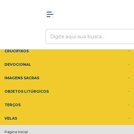
Olá Visitante!
Acesse sua conta e pedidos
MENU
ACESSÓRIOS
ADORNOS
CRUCIFIXOS
DEVOCIONAL
IMAGENS SACRAS
OBJETOS LITÚRGICOS
TERÇOS
VELAS
Página Inicial