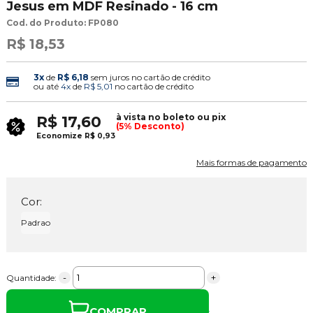
Jesus em MDF Resinado - 16 cm
Cod. do Produto: FP080
R$ 18,53
3x
de
R$ 6,18
sem juros no cartão de crédito
ou até
4x
de
R$ 5,01
no cartão de crédito
à vista no boleto ou pix
R$ 17,60
(5% Desconto)
Economize
R$ 0,93
Mais formas de pagamento
Cor:
Padrao
-
+
Quantidade:
COMPRAR