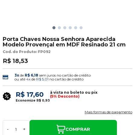
Porta Chaves Nossa Senhora Aparecida
Modelo Provençal em MDF Resinado 21 cm
Cod. do Produto: FP092
R$ 18,53
3x
de
R$ 6,18
sem juros no cartão de crédito
ou até
4x
de
R$ 5,01
no cartão de crédito
à vista no boleto ou pix
R$ 17,60
(5% Desconto)
Economize
R$ 0,93
Mais formas de pagamento
COMPRAR
-
+