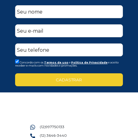
Concordo com os
Termos de uso
e
Politica de Privacidade
e aceito
receber e-mails com novidades e promoções.
CADASTRAR
(12)997750133
(12) 3646-3440