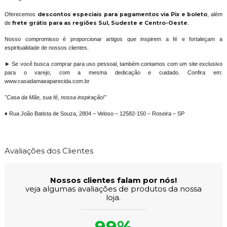
Oferecemos
descontos especiais para pagamentos via Pix e boleto
, além
de
frete grátis para as regiões Sul, Sudeste e Centro-Oeste
.
Nosso compromisso é proporcionar artigos que inspirem a fé e fortaleçam a
espiritualidade de nossos clientes.
► Se você busca comprar para uso pessoal, também contamos com um site exclusivo
para o varejo, com a mesma dedicação e cuidado. Confira em:
www.casadamaeaparecida.com.br
"Casa da Mãe, sua fé, nossa inspiração!"
♦ Rua João Batista de Souza, 2804 – Veloso – 12582-150 – Roseira – SP
Avaliações dos Clientes
Nossos clientes falam por nós!
veja algumas avaliações de produtos da nossa
loja.
99%