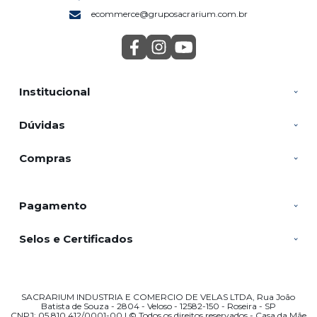
ecommerce@gruposacrarium.com.br
Institucional
Dúvidas
Compras
Pagamento
Selos e Certificados
SACRARIUM INDUSTRIA E COMERCIO DE VELAS LTDA, Rua João
Batista de Souza - 2804 - Veloso - 12582-150 - Roseira - SP
CNPJ: 05.810.412/0001-00 | © Todos os direitos reservados - Casa da Mãe