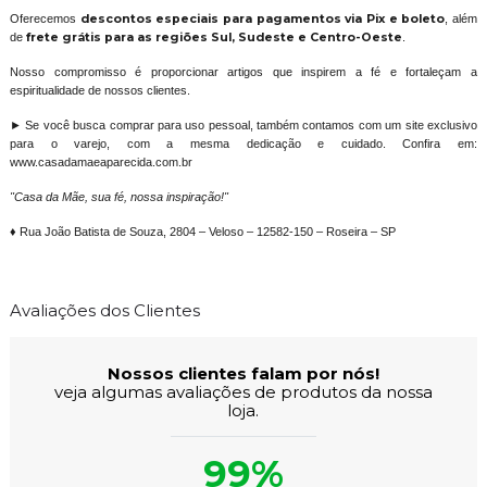
Oferecemos
descontos especiais para pagamentos via Pix e boleto
, além
de
frete grátis para as regiões Sul, Sudeste e Centro-Oeste
.
Nosso compromisso é proporcionar artigos que inspirem a fé e fortaleçam a
espiritualidade de nossos clientes.
► Se você busca comprar para uso pessoal, também contamos com um site exclusivo
para o varejo, com a mesma dedicação e cuidado. Confira em:
www.casadamaeaparecida.com.br
"Casa da Mãe, sua fé, nossa inspiração!"
♦ Rua João Batista de Souza, 2804 – Veloso – 12582-150 – Roseira – SP
Avaliações dos Clientes
Nossos clientes falam por nós!
veja algumas avaliações de produtos da nossa
loja.
99%