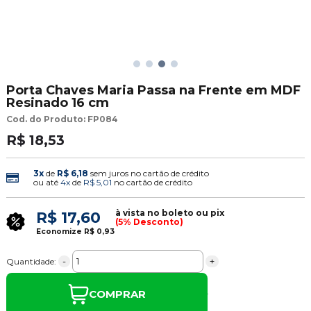
Porta Chaves Maria Passa na Frente em MDF
Resinado 16 cm
Cod. do Produto: FP084
R$ 18,53
3x
de
R$ 6,18
sem juros no cartão de crédito
ou até
4x
de
R$ 5,01
no cartão de crédito
à vista no boleto ou pix
R$ 17,60
(5% Desconto)
Economize
R$ 0,93
-
+
Quantidade:
COMPRAR