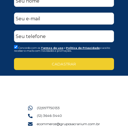
Concordo com os
Termos de uso
e
Politica de Privacidade
e aceito
receber e-mails com novidades e promoções.
CADASTRAR
(12)997750133
(12) 3646-3440
ecommerce@gruposacrarium.com.br