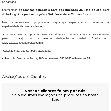
ao sagrado.
Oferecemos
descontos especiais para pagamentos via Pix e boleto
, além
de
frete grátis para as regiões Sul, Sudeste e Centro-Oeste
.
Nosso compromisso é proporcionar artigos que inspirem a fé e fortaleçam a
espiritualidade de nossos clientes.
► Se você busca comprar para uso pessoal, também contamos com um site exclusivo
para o varejo, com a mesma dedicação e cuidado. Confira em:
www.casadamaeaparecida.com.br
"Casa da Mãe, sua fé, nossa inspiração!"
♦ Rua João Batista de Souza, 2804 – Veloso – 12582-150 – Roseira – SP
Avaliações dos Clientes
Nossos clientes falam por nós!
veja algumas avaliações de produtos da nossa
loja.