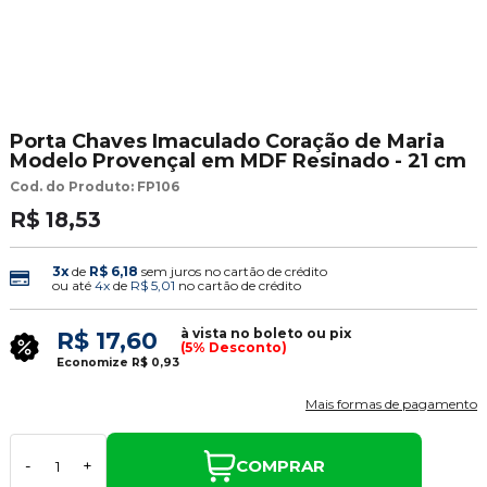
Porta Chaves Imaculado Coração de Maria
Modelo Provençal em MDF Resinado - 21 cm
Cod. do Produto: FP106
R$ 18,53
3x
de
R$ 6,18
sem juros no cartão de crédito
ou até
4x
de
R$ 5,01
no cartão de crédito
à vista no boleto ou pix
R$ 17,60
(5% Desconto)
Economize
R$ 0,93
Mais formas de pagamento
COMPRAR
-
+