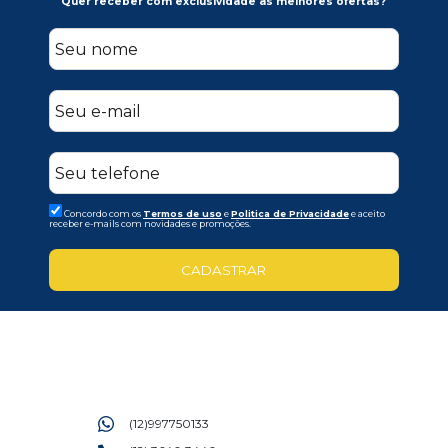
Quer receber com exclusividade as melhores ofertas?
Concordo com os
Termos de uso
e
Politica de Privacidade
e aceito
receber e-mails com novidades e promoções.
CADASTRAR
(12)997750133