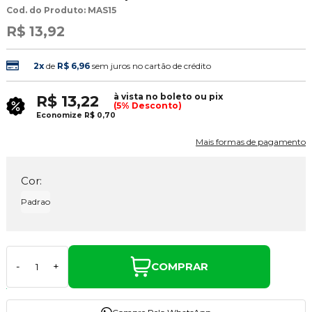
Cod. do Produto: MAS15
R$ 13,92
2x
de
R$ 6,96
sem juros no cartão de crédito
à vista no boleto ou pix
R$ 13,22
(5% Desconto)
Economize
R$ 0,70
Mais formas de pagamento
Cor:
Padrao
COMPRAR
-
+