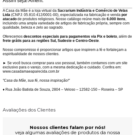
Assim seja! Amém.
A Casa da Mãe é a loja virtual da
Sacrarium Indústria e Comércio de Velas
Ltda
(CNPJ: 05.810.412/0001-00), especializada na fabricação e venda
por
atacado
de produtos religiosos. Nosso catálogo reúne mais de
6.000 itens
,
incluindo uma ampla variedade de artigos de fabricação própria, sempre com
qualidade, beleza e zelo ao sagrado.
Oferecemos
descontos especiais para pagamentos via Pix e boleto
, além de
frete grátis para as regiões Sul, Sudeste e Centro-Oeste
.
Nosso compromisso é proporcionar artigos que inspirem a fé e fortaleçam a
espiritualidade de nossos clientes.
► Se você busca comprar para uso pessoal, também contamos com um site
exclusivo para o varejo, com a mesma dedicação e cuidado. Confira em:
www.casadamaeaparecida.com.br
"Casa da Mãe, sua fé, nossa inspiração!"
♦ Rua João Batista de Souza, 2804 – Veloso – 12582-150 – Roseira – SP
Avaliações dos Clientes
Nossos clientes falam por nós!
veja algumas avaliações de produtos da nossa