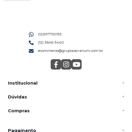
(12)997750133
(12) 3646-3440
ecommerce@gruposacrarium.com.br
Institucional
Dúvidas
Compras
Pagamento