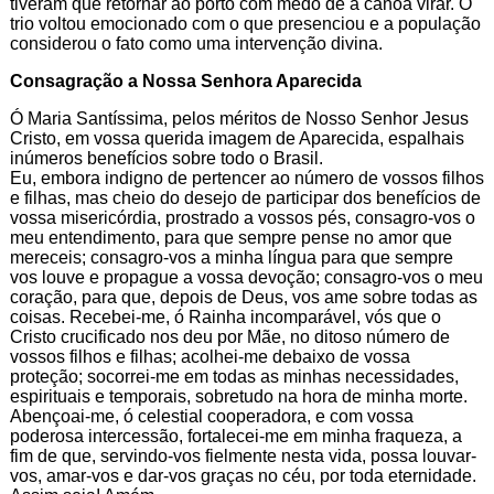
tiveram que retornar ao porto com medo de a canoa virar. O
trio voltou emocionado com o que presenciou e a população
considerou o fato como uma intervenção divina.
Consagração a Nossa Senhora Aparecida
Ó Maria Santíssima, pelos méritos de Nosso Senhor Jesus
Cristo, em vossa querida imagem de Aparecida, espalhais
inúmeros benefícios sobre todo o Brasil.
Eu, embora indigno de pertencer ao número de vossos filhos
e filhas, mas cheio do desejo de participar dos benefícios de
vossa misericórdia, prostrado a vossos pés, consagro-vos o
meu entendimento, para que sempre pense no amor que
mereceis; consagro-vos a minha língua para que sempre
vos louve e propague a vossa devoção; consagro-vos o meu
coração, para que, depois de Deus, vos ame sobre todas as
coisas. Recebei-me, ó Rainha incomparável, vós que o
Cristo crucificado nos deu por Mãe, no ditoso número de
vossos filhos e filhas; acolhei-me debaixo de vossa
proteção; socorrei-me em todas as minhas necessidades,
espirituais e temporais, sobretudo na hora de minha morte.
Abençoai-me, ó celestial cooperadora, e com vossa
poderosa intercessão, fortalecei-me em minha fraqueza, a
fim de que, servindo-vos fielmente nesta vida, possa louvar-
vos, amar-vos e dar-vos graças no céu, por toda eternidade.