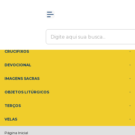
Olá Visitante!
Acesse sua conta e pedidos
MENU
ACESSÓRIOS
ADORNOS
CRUCIFIXOS
DEVOCIONAL
IMAGENS SACRAS
OBJETOS LITÚRGICOS
TERÇOS
VELAS
Página Inicial