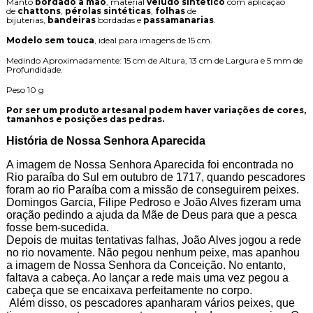
Manto
bordado a mão
, material
veludo sintético
com aplicação
de
chattons
,
pérolas sintéticas
,
folhas
de
bijuterias,
bandeiras
bordadas e
passamanarias
.
Modelo sem touca
, ideal para imagens de 15 cm.
Medindo Aproximadamente: 15 cm de Altura, 13 cm de Largura e 5 mm de
Profundidade.
Peso 10 g
Por ser um produto artesanal podem haver variações de cores,
tamanhos e posições das pedras.
História de Nossa Senhora Aparecida
A imagem de Nossa Senhora Aparecida foi encontrada no
Rio paraíba do Sul em outubro de 1717, quando pescadores
foram ao rio Paraíba com a missão de conseguirem peixes.
Domingos Garcia, Filipe Pedroso e João Alves fizeram uma
oração pedindo a ajuda da Mãe de Deus para que a pesca
fosse bem-sucedida.
Depois de muitas tentativas falhas, João Alves jogou a rede
no rio novamente. Não pegou nenhum peixe, mas apanhou
a imagem de Nossa Senhora da Conceição. No entanto,
faltava a cabeça. Ao lançar a rede mais uma vez pegou a
cabeça que se encaixava perfeitamente no corpo.
Além disso, os pescadores apanharam vários peixes, que