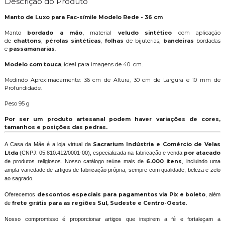
Descrição do Produto
Manto de Luxo para
Fac-símile Modelo Rede - 36 cm
Manto
bordado a mão
, material
veludo sintético
com aplicação
de
chattons
,
pérolas sintéticas
,
folhas
de bijuterias,
bandeiras
bordadas
e
passamanarias
.
Modelo com touca
, ideal para imagens de 40 cm.
Medindo Aproximadamente: 36 cm de Altura, 30 cm de Largura e 10 mm de
Profundidade.
Peso 95 g
Por ser um produto artesanal podem haver variações de cores,
tamanhos e posições das pedras.
A Casa da Mãe é a loja virtual da
Sacrarium Indústria e Comércio de Velas
Ltda
(CNPJ: 05.810.412/0001-00), especializada na fabricação e venda
por atacado
de produtos religiosos. Nosso catálogo reúne mais de
6.000 itens
, incluindo uma
ampla variedade de artigos de fabricação própria, sempre com qualidade, beleza e zelo
ao sagrado.
Oferecemos
descontos especiais para pagamentos via Pix e boleto
, além
de
frete grátis para as regiões Sul, Sudeste e Centro-Oeste
.
Nosso compromisso é proporcionar artigos que inspirem a fé e fortaleçam a