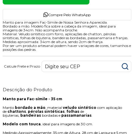
Compre Pelo WhatsApp
Manto para imagem Fac-Símile de Nossa Senhora Aparecida.
Bordado a mão. Modelo fica sobre a cabeça da imagem, ideal para
imagens de 34cm. Não acompanha broche.
Material: Veludo sintético com forro, aplicações de chatton, pérolas
sintéticas, folhas de bijuteria, bandeiras bordadas, passanamaria e franjas.
Medidas aproximada: 34cm de altura, sendo 2cm de franja.
Por ser um produto artesanal podem haver variaçoes de cores, tamanhos e
posições das pedras.
Calcule Frete e Prazo
Descrição do Produto
Manto para
Fac-símile - 35 cm
Manto
bordado a mão
, material
veludo sintético
com aplicação
de
chattons
,
pérolas sintéticas
,
folhas
de
bijuterias,
bandeiras
bordadas e
passamanarias
.
Modelo com touca
, ideal para imagens de 30 cm.
Medindo Aproximadamente: 35 cm de Altura, 28 cm de Largura e 5 mm