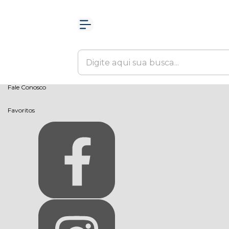
Olá Visitante!
Acesse sua conta e pedidos
Página Inicial
Quem Somos
Como Comprar
Fale Conosco
Favoritos