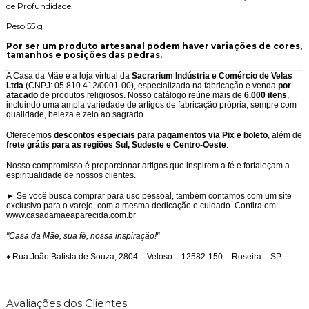
de Profundidade.
Peso 55 g
Por ser um produto artesanal podem haver variações de cores,
tamanhos e posições das pedras.
A Casa da Mãe é a loja virtual da
Sacrarium Indústria e Comércio de Velas
Ltda
(CNPJ: 05.810.412/0001-00), especializada na fabricação e venda
por
atacado
de produtos religiosos. Nosso catálogo reúne mais de
6.000 itens
,
incluindo uma ampla variedade de artigos de fabricação própria, sempre com
qualidade, beleza e zelo ao sagrado.
Oferecemos
descontos especiais para pagamentos via Pix e boleto
, além de
frete grátis para as regiões Sul, Sudeste e Centro-Oeste
.
Nosso compromisso é proporcionar artigos que inspirem a fé e fortaleçam a
espiritualidade de nossos clientes.
► Se você busca comprar para uso pessoal, também contamos com um site
exclusivo para o varejo, com a mesma dedicação e cuidado. Confira em:
www.casadamaeaparecida.com.br
"Casa da Mãe, sua fé, nossa inspiração!"
♦ Rua João Batista de Souza, 2804 – Veloso – 12582-150 – Roseira – SP
Avaliações dos Clientes