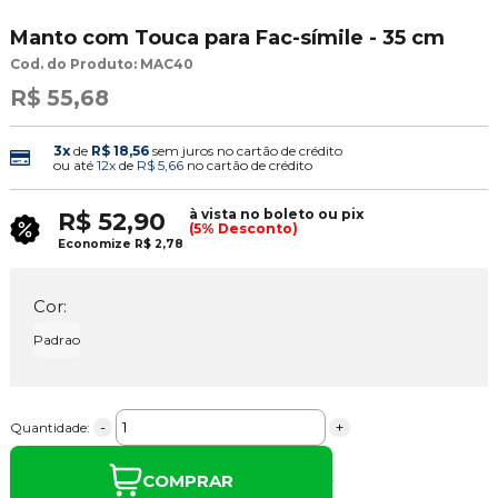
Manto com Touca para Fac-símile - 35 cm
Cod. do Produto: MAC40
R$ 55,68
3x
de
R$ 18,56
sem juros no cartão de crédito
ou até
12x
de
R$ 5,66
no cartão de crédito
à vista no boleto ou pix
R$ 52,90
(5% Desconto)
Economize
R$ 2,78
Cor:
Padrao
-
+
Quantidade:
COMPRAR