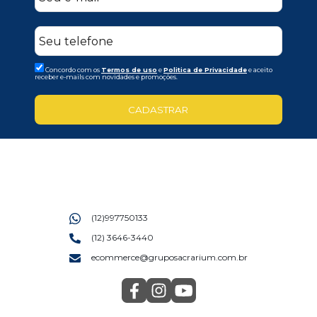
Concordo com os
Termos de uso
e
Politica de Privacidade
e aceito
receber e-mails com novidades e promoções.
CADASTRAR
(12)997750133
(12) 3646-3440
ecommerce@gruposacrarium.com.br