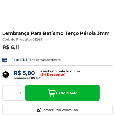
Lembrança Para Batismo Terço Pérola 3mm
Cod. do Produto: 012491
R$ 6,11
1x
de
R$ 6,11
no cartão de crédito
à vista no boleto ou pix
R$ 5,80
(5% Desconto)
Economize
R$ 0,31
COMPRAR
-
+
Compre Pelo WhatsApp