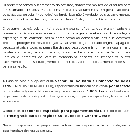
Quando recebemos o sacramento do batismo, transformamo-nos de criaturas para
filhos amados de Deus. Muitos pensam que os sacramentos, em geral, são obras
eclesiásticas, ou seja, “invenções” da Igreja. Isso não é verdade, pois os sacramentos
são, sem sombra de dúvidas, criados por Jesus Cristo, o próprio Deus Encarnado.
O batismo nos dá, pela primeira vez, a graça santificante, que é a amizade e a
presença de Deus no nosso coração. Junto com a graça recebemos o dom da fé, da
esperança e da caridade, assim como todas as demais virtudes que devemos
procurar proteger no nosso coração. O batismo apaga o pecado original, apaga os
pecados atuais e todas as penas ligadas aos pecados, ele imprime na nossa alma o
caráter de cristão, fazendo de nós, filhos de Deus, membros da Santa Igreja
Católica e herdeiros do Paraíso, tornando-os capazes de receber os outros
sacramentos. Por isso tudo, vemos que ser batizado é absolutamente necessário
para a salvação.
A Casa da Mãe é a loja virtual da
Sacrarium Indústria e Comércio de Velas
Ltda
(CNPJ: 05.810.412/0001-00), especializada na fabricação e venda
por atacado
de produtos religiosos. Nosso catálogo reúne mais de
6.000 itens
, incluindo uma
ampla variedade de artigos de fabricação própria, sempre com qualidade, beleza e zelo
ao sagrado.
Oferecemos
descontos especiais para pagamentos via Pix e boleto
, além
de
frete grátis para as regiões Sul, Sudeste e Centro-Oeste
.
Nosso compromisso é proporcionar artigos que inspirem a fé e fortaleçam a
espiritualidade de nossos clientes.