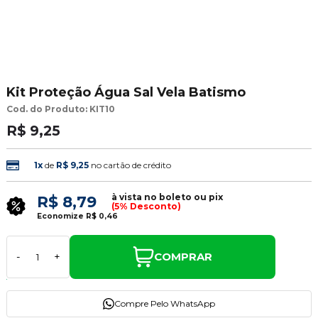
Kit Proteção Água Sal Vela Batismo
Cod. do Produto: KIT10
R$ 9,25
1x
de
R$ 9,25
no cartão de crédito
à vista no boleto ou pix
R$ 8,79
(5% Desconto)
Economize
R$ 0,46
COMPRAR
-
+
Compre Pelo WhatsApp