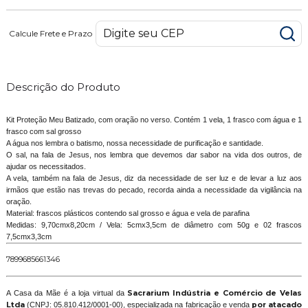
Calcule Frete e Prazo
Descrição do Produto
Kit Proteção Meu Batizado, com oração no verso. Contém 1 vela, 1 frasco com água e 1
frasco com sal grosso
A água nos lembra o batismo, nossa necessidade de purificação e santidade.
O sal, na fala de Jesus, nos lembra que devemos dar sabor na vida dos outros, de
ajudar os necessitados.
A vela, também na fala de Jesus, diz da necessidade de ser luz e de levar a luz aos
irmãos que estão nas trevas do pecado, recorda ainda a necessidade da vigilância na
oração.
Material: frascos plásticos contendo sal grosso e água e vela de parafina
Medidas: 9,70cmx8,20cm / Vela: 5cmx3,5cm de diâmetro com 50g e 02 frascos
7,5cmx3,3cm
7899685661346
A Casa da Mãe é a loja virtual da
Sacrarium Indústria e Comércio de Velas
Ltda
(CNPJ: 05.810.412/0001-00), especializada na fabricação e venda
por atacado