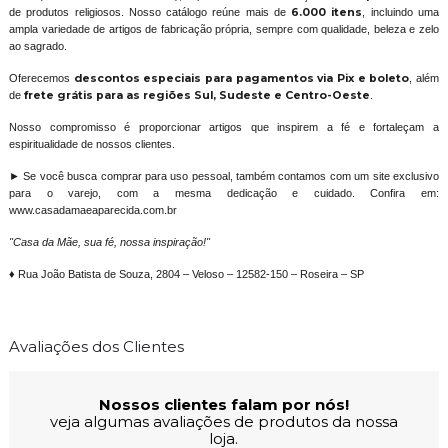
de produtos religiosos. Nosso catálogo reúne mais de
6.000 itens
, incluindo uma
ampla variedade de artigos de fabricação própria, sempre com qualidade, beleza e zelo
ao sagrado.
Oferecemos
descontos especiais para pagamentos via Pix e boleto
, além
de
frete grátis para as regiões Sul, Sudeste e Centro-Oeste
.
Nosso compromisso é proporcionar artigos que inspirem a fé e fortaleçam a
espiritualidade de nossos clientes.
► Se você busca comprar para uso pessoal, também contamos com um site exclusivo
para o varejo, com a mesma dedicação e cuidado. Confira em:
www.casadamaeaparecida.com.br
"Casa da Mãe, sua fé, nossa inspiração!"
♦ Rua João Batista de Souza, 2804 – Veloso – 12582-150 – Roseira – SP
Avaliações dos Clientes
Nossos clientes falam por nós!
veja algumas avaliações de produtos da nossa
loja.