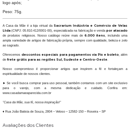
logo após;
Peso: 75g.
A Casa da Mãe é a loja virtual da
Sacrarium Indústria e Comércio de Velas
Ltda
(CNPJ: 05.810.412/0001-00), especializada na fabricação e venda
por atacado
de produtos religiosos. Nosso catálogo reúne mais de
6.000 itens
, incluindo uma
ampla variedade de artigos de fabricação própria, sempre com qualidade, beleza e zelo
ao sagrado.
Oferecemos
descontos especiais para pagamentos via Pix e boleto
, além
de
frete grátis para as regiões Sul, Sudeste e Centro-Oeste
.
Nosso compromisso é proporcionar artigos que inspirem a fé e fortaleçam a
espiritualidade de nossos clientes.
► Se você busca comprar para uso pessoal, também contamos com um site exclusivo
para o varejo, com a mesma dedicação e cuidado. Confira em:
www.casadamaeaparecida.com.br
"Casa da Mãe, sua fé, nossa inspiração!"
♦ Rua João Batista de Souza, 2804 – Veloso – 12582-150 – Roseira – SP
Avaliações dos Clientes