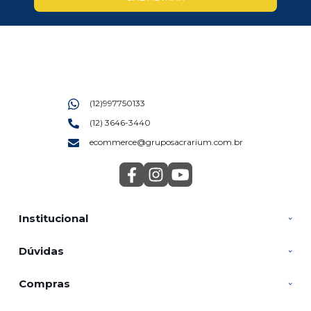
(12)997750133
(12) 3646-3440
ecommerce@gruposacrarium.com.br
Institucional
Dúvidas
Compras