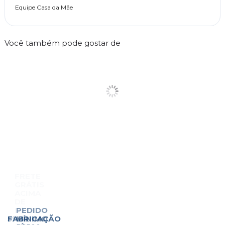
Equipe Casa da Mãe
Você também pode gostar de
FRETE
GRÁTIS
ACIMA
DE
R$500
PEDIDO
5%
FABRICAÇÃO
Sudeste,
MÍNIMO