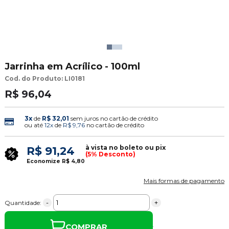
Jarrinha em Acrílico - 100ml
Cod. do Produto: LI0181
R$ 96,04
3x
de
R$ 32,01
sem juros no cartão de crédito
ou até
12x
de
R$ 9,76
no cartão de crédito
à vista no boleto ou pix
R$ 91,24
(5% Desconto)
Economize
R$ 4,80
Mais formas de pagamento
-
+
Quantidade:
COMPRAR