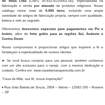
de Velas Ltda
(CNPJ: 05.810.412/0001-00), especializada na
fabricação e venda
por atacado
de produtos religiosos. Nosso
catálogo reúne mais de
6.000 itens
, incluindo uma ampla
variedade de artigos de fabricação própria, sempre com qualidade,
beleza e zelo ao sagrado.
Oferecemos
descontos especiais para pagamentos via Pix e
boleto
, além de
frete grátis para as regiões Sul, Sudeste e
Centro-Oeste
.
Nosso compromisso é proporcionar artigos que inspirem a fé e
fortaleçam a espiritualidade de nossos clientes.
► Se você busca comprar para uso pessoal, também contamos
com um site exclusivo para o varejo, com a mesma dedicação e
cuidado. Confira em: www.casadamaeaparecida.com.br
"Casa da Mãe, sua fé, nossa inspiração!"
♦ Rua João Batista de Souza, 2804 – Veloso – 12582-150 – Roseira
– SP