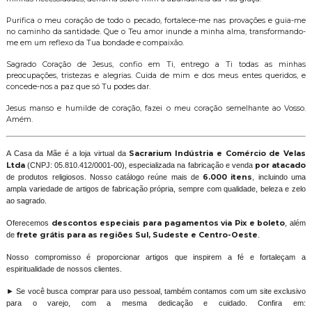
Purifica o meu coração de todo o pecado, fortalece-me nas provações e guia-me
no caminho da santidade. Que o Teu amor inunde a minha alma, transformando-
me em um reflexo da Tua bondade e compaixão.
Sagrado Coração de Jesus, confio em Ti, entrego a Ti todas as minhas
preocupações, tristezas e alegrias. Cuida de mim e dos meus entes queridos, e
concede-nos a paz que só Tu podes dar.
Jesus manso e humilde de coração, fazei o meu coração semelhante ao Vosso.
Amém.
A Casa da Mãe é a loja virtual da
Sacrarium Indústria e Comércio de Velas
Ltda
(CNPJ: 05.810.412/0001-00), especializada na fabricação e venda
por atacado
de produtos religiosos. Nosso catálogo reúne mais de
6.000 itens
, incluindo uma
ampla variedade de artigos de fabricação própria, sempre com qualidade, beleza e zelo
ao sagrado.
Oferecemos
descontos especiais para pagamentos via Pix e boleto
, além
de
frete grátis para as regiões Sul, Sudeste e Centro-Oeste
.
Nosso compromisso é proporcionar artigos que inspirem a fé e fortaleçam a
espiritualidade de nossos clientes.
► Se você busca comprar para uso pessoal, também contamos com um site exclusivo
para o varejo, com a mesma dedicação e cuidado. Confira em: