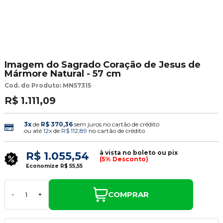
Imagem do Sagrado Coração de Jesus de
Mármore Natural - 57 cm
Cod. do Produto: MN57315
R$ 1.111,09
3x
de
R$ 370,36
sem juros no cartão de crédito
ou até
12x
de
R$ 112,89
no cartão de crédito
à vista no boleto ou pix
R$ 1.055,54
(5% Desconto)
Economize
R$ 55,55
COMPRAR
-
+