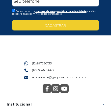
Concordo com os
Termos de uso
e
Politica de Privacidade
e aceito
receber e-mails com novidades e promoções.
CADASTRAR
(12)997750133
(12) 3646-3440
ecommerce@gruposacrarium.com.br
Institucional