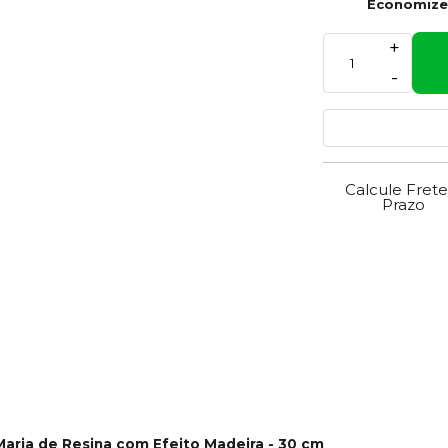
Economiz
+
-
Calcule Frete
Prazo
ria de Resina com Efeito Madeira - 30 cm