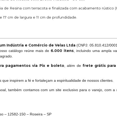
de Resina com terracota e finalizada com acabamento rústico (P
 17 cm de largura e 11 cm de profundidade.
um Indústria e Comércio de Velas Ltda
(CNPJ: 05.810.412/0001-
6.000 itens
Nosso catálogo reúne mais de
, incluindo uma ampla va
sagrado.
ra pagamentos via Pix e boleto
frete grátis par
, além de
que inspirem a fé e fortaleçam a espiritualidade de nossos clientes.
oal, também contamos com um site exclusivo para o varejo, com a 
oso – 12582-150 – Roseira – SP