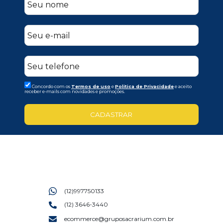
Concordo com os
Termos de uso
e
Politica de Privacidade
e aceito
receber e-mails com novidades e promoções.
CADASTRAR
(12)997750133
(12) 3646-3440
ecommerce@gruposacrarium.com.br