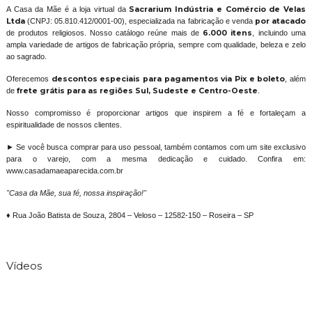
A Casa da Mãe é a loja virtual da
Sacrarium Indústria e Comércio de Velas
Ltda
(CNPJ: 05.810.412/0001-00), especializada na fabricação e venda
por atacado
de produtos religiosos. Nosso catálogo reúne mais de
6.000 itens
, incluindo uma
ampla variedade de artigos de fabricação própria, sempre com qualidade, beleza e zelo
ao sagrado.
Oferecemos
descontos especiais para pagamentos via Pix e boleto
, além
de
frete grátis para as regiões Sul, Sudeste e Centro-Oeste
.
Nosso compromisso é proporcionar artigos que inspirem a fé e fortaleçam a
espiritualidade de nossos clientes.
► Se você busca comprar para uso pessoal, também contamos com um site exclusivo
para o varejo, com a mesma dedicação e cuidado. Confira em:
www.casadamaeaparecida.com.br
"Casa da Mãe, sua fé, nossa inspiração!"
♦ Rua João Batista de Souza, 2804 – Veloso – 12582-150 – Roseira – SP
Vídeos