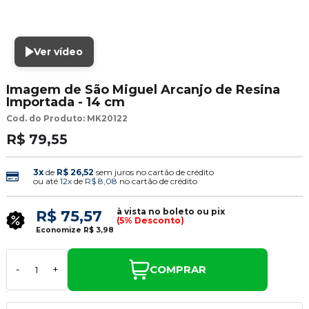
Ver vídeo
Imagem de São Miguel Arcanjo de Resina
Importada - 14 cm
Cod. do Produto: MK20122
R$ 79,55
3x
de
R$ 26,52
sem juros no cartão de crédito
ou até
12x
de
R$ 8,08
no cartão de crédito
à vista no boleto ou pix
R$ 75,57
(5% Desconto)
Economize
R$ 3,98
COMPRAR
-
+