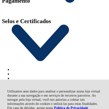
Pagamento
Selos e Certificados
Utilizamos seus dados para analisar e personalizar nossa loja virtual
durante a sua navegação e em serviços de terceiros parceiros. Ao
navegar pela loja virtual, você nos autoriza a coletar tais
SACRARIUM INDUSTRIA E COMERCIO DE VELAS LTDA,
informações através do cookies e utilizá-las para estas finalidades.
Rua João Batista de Souza - 2804 - Veloso - 12582-150 - Roseira -
Em caso de dúvidas, acesse nossa
Política de Privacidade