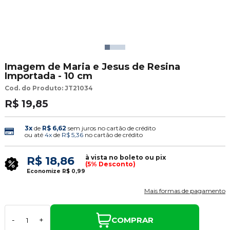
Imagem de Maria e Jesus de Resina
Importada - 10 cm
Cod. do Produto: JT21034
R$ 19,85
3x
de
R$ 6,62
sem juros no cartão de crédito
ou até
4x
de
R$ 5,36
no cartão de crédito
à vista no boleto ou pix
R$ 18,86
(5% Desconto)
Economize
R$ 0,99
Mais formas de pagamento
COMPRAR
-
+