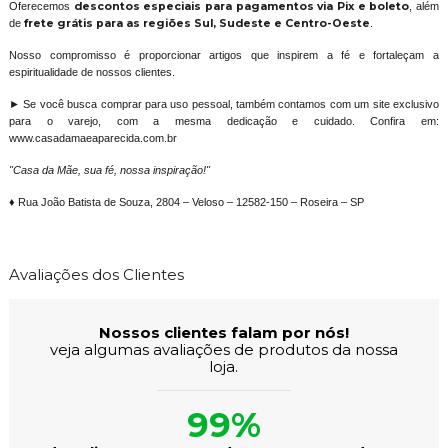
Oferecemos
descontos especiais para pagamentos via Pix e boleto
, além
de
frete grátis para as regiões Sul, Sudeste e Centro-Oeste
.
Nosso compromisso é proporcionar artigos que inspirem a fé e fortaleçam a
espiritualidade de nossos clientes.
► Se você busca comprar para uso pessoal, também contamos com um site exclusivo
para o varejo, com a mesma dedicação e cuidado. Confira em:
www.casadamaeaparecida.com.br
"Casa da Mãe, sua fé, nossa inspiração!"
♦ Rua João Batista de Souza, 2804 – Veloso – 12582-150 – Roseira – SP
Avaliações dos Clientes
Nossos clientes falam por nós!
veja algumas avaliações de produtos da nossa
loja.
99%