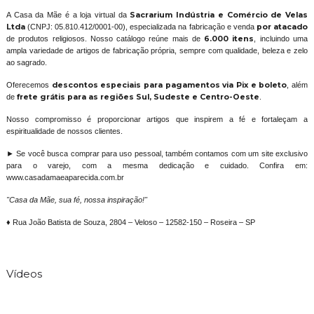
A Casa da Mãe é a loja virtual da
Sacrarium Indústria e Comércio de Velas
Ltda
(CNPJ: 05.810.412/0001-00), especializada na fabricação e venda
por atacado
de produtos religiosos. Nosso catálogo reúne mais de
6.000 itens
, incluindo uma
ampla variedade de artigos de fabricação própria, sempre com qualidade, beleza e zelo
ao sagrado.
Oferecemos
descontos especiais para pagamentos via Pix e boleto
, além
de
frete grátis para as regiões Sul, Sudeste e Centro-Oeste
.
Nosso compromisso é proporcionar artigos que inspirem a fé e fortaleçam a
espiritualidade de nossos clientes.
► Se você busca comprar para uso pessoal, também contamos com um site exclusivo
para o varejo, com a mesma dedicação e cuidado. Confira em:
www.casadamaeaparecida.com.br
"Casa da Mãe, sua fé, nossa inspiração!"
♦ Rua João Batista de Souza, 2804 – Veloso – 12582-150 – Roseira – SP
Vídeos