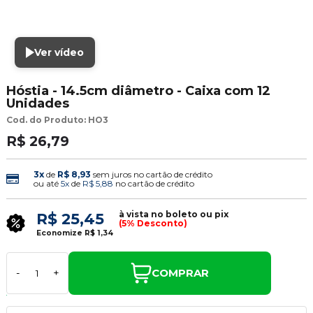
Ver vídeo
Hóstia - 14.5cm diâmetro - Caixa com 12
Unidades
Cod. do Produto: HO3
R$ 26,79
3x
de
R$ 8,93
sem juros no cartão de crédito
ou até
5x
de
R$ 5,88
no cartão de crédito
à vista no boleto ou pix
R$ 25,45
(5% Desconto)
Economize
R$ 1,34
COMPRAR
-
+