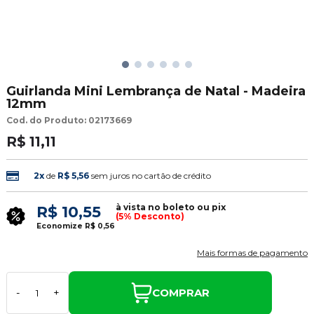
Guirlanda Mini Lembrança de Natal - Madeira
12mm
Cod. do Produto: 02173669
R$ 11,11
2x
de
R$ 5,56
sem juros no cartão de crédito
à vista no boleto ou pix
R$ 10,55
(5% Desconto)
Economize
R$ 0,56
Mais formas de pagamento
COMPRAR
-
+