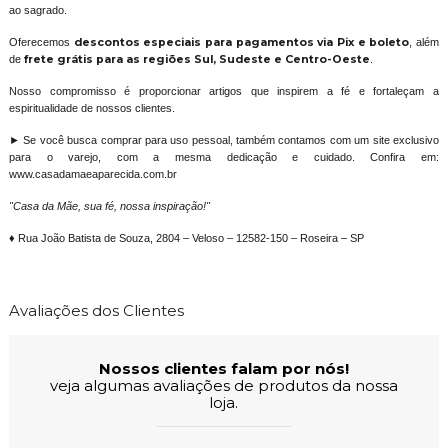
ao sagrado.
Oferecemos
descontos especiais para pagamentos via Pix e boleto
, além
de
frete grátis para as regiões Sul, Sudeste e Centro-Oeste
.
Nosso compromisso é proporcionar artigos que inspirem a fé e fortaleçam a
espiritualidade de nossos clientes.
► Se você busca comprar para uso pessoal, também contamos com um site exclusivo
para o varejo, com a mesma dedicação e cuidado. Confira em:
www.casadamaeaparecida.com.br
"Casa da Mãe, sua fé, nossa inspiração!"
♦ Rua João Batista de Souza, 2804 – Veloso – 12582-150 – Roseira – SP
Avaliações dos Clientes
Nossos clientes falam por nós!
veja algumas avaliações de produtos da nossa
loja.