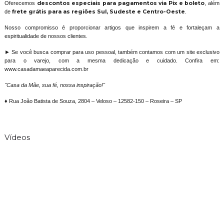
Oferecemos
descontos especiais para pagamentos via Pix e boleto
, além
de
frete grátis para as regiões Sul, Sudeste e Centro-Oeste
.
Nosso compromisso é proporcionar artigos que inspirem a fé e fortaleçam a
espiritualidade de nossos clientes.
► Se você busca comprar para uso pessoal, também contamos com um site exclusivo
para o varejo, com a mesma dedicação e cuidado. Confira em:
www.casadamaeaparecida.com.br
"Casa da Mãe, sua fé, nossa inspiração!"
♦ Rua João Batista de Souza, 2804 – Veloso – 12582-150 – Roseira – SP
Vídeos