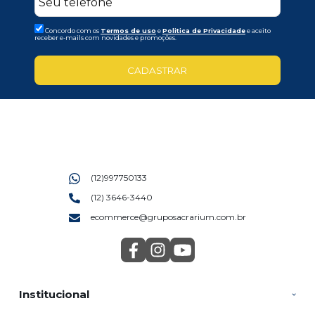
Concordo com os
Termos de uso
e
Politica de Privacidade
e aceito
receber e-mails com novidades e promoções.
CADASTRAR
(12)997750133
(12) 3646-3440
ecommerce@gruposacrarium.com.br
Institucional