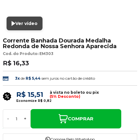
Ver vídeo
Corrente Banhada Dourada Medalha
Redonda de Nossa Senhora Aparecida
Cod. do Produto: EM303
R$ 16,33
3x
de
R$ 5,44
sem juros no cartão de crédito
à vista no boleto ou pix
R$ 15,51
(5% Desconto)
Economize
R$ 0,82
COMPRAR
-
+
Compre Pelo WhatsApp