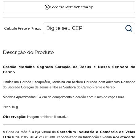
Compre Pelo WhatsApp
Calcule Frete e Prazo
Descrição do Produto
Cordão Medalha Sagrado Coração de Jesus e Nossa Senhora do
Carmo
Lindíssimo Cordão Escapulário, Medalha em Acrílico Dourado com Adesivos Resinado
do Sagrado Coração de Jesus e Nossa Senhora do Carmo Frente e Verso.
Medidas Aproximadas: 34 cm de comprimento e cordão com 2 mm de espessura.
Peso 10 g
Observação:
imagem ambiente ilustrativa.
A Casa da Mãe é a loja virtual da
Sacrarium Indústria e Comércio de Velas
Ltda
(CNPJ: 05.810.412/0001-00), especializada na fabricação e venda
por atacado