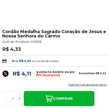
Cordão Medalha Sagrado Coração de Jesus e
Nossa Senhora do Carmo
Cod. do Produto: COR35
R$ 4,33
1x
de
R$ 4,33
no cartão de crédito
à vista no boleto ou pix
R$ 4,11
Economize
R$ 0,22
(5% Desconto)
Mais formas de pagamento
COMPRAR
-
+