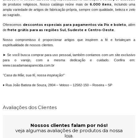
de produtos religiosos. Nosso catálogo reúne mais de
6.000 itens
, incluindo uma
ampla variedade de artigos de fabricação própria, sempre com qualidade, beleza e zelo
ao sagrado.
Oferecemos
descontos especiais para pagamentos via Pix e boleto
, além
de
frete grátis para as regiões Sul, Sudeste e Centro-Oeste
.
Nosso compromisso é proporcionar artigos que inspirem a fé e fortaleçam a
espiritualidade de nossos clientes.
► Se você busca comprar para uso pessoal, também contamos com um site exclusivo
para o varejo, com a mesma dedicação e cuidado. Confira em:
www.casadamaeaparecida.com.br
"Casa da Mãe, sua fé, nossa inspiração!"
♦ Rua João Batista de Souza, 2804 – Veloso – 12582-150 – Roseira – SP
Avaliações dos Clientes
Nossos clientes falam por nós!
veja algumas avaliações de produtos da nossa
loja.