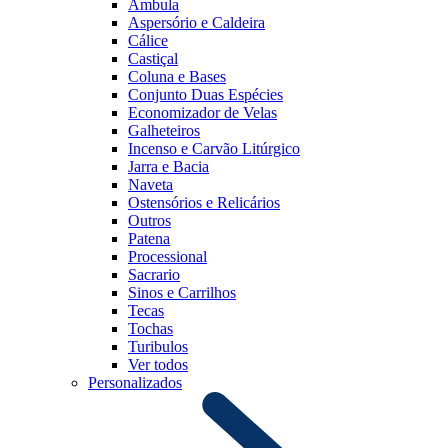
Âmbula
Aspersório e Caldeira
Cálice
Castiçal
Coluna e Bases
Conjunto Duas Espécies
Economizador de Velas
Galheteiros
Incenso e Carvão Litúrgico
Jarra e Bacia
Naveta
Ostensórios e Relicários
Outros
Patena
Processional
Sacrario
Sinos e Carrilhos
Tecas
Tochas
Turibulos
Ver todos
Personalizados