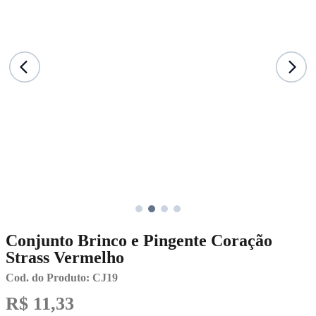
E
P
p
o
v
S
B
S
e
C
O
Conjunto Brinco e Pingente Coração
Strass Vermelho
Cod. do Produto: CJ19
R$ 11,33