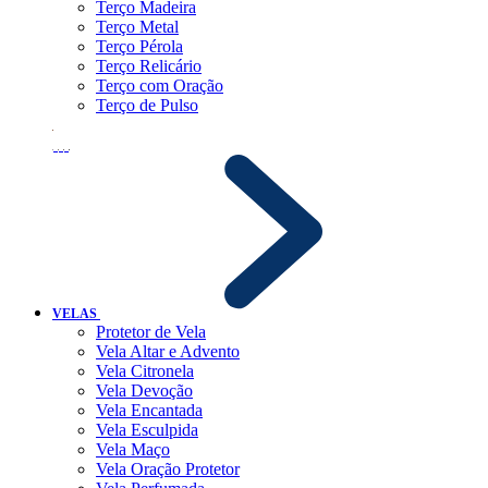
Terço Madeira
Terço Metal
Terço Pérola
Terço Relicário
Terço com Oração
Terço de Pulso
VELAS
Protetor de Vela
Vela Altar e Advento
Vela Citronela
Vela Devoção
Vela Encantada
Vela Esculpida
Vela Maço
Vela Oração Protetor