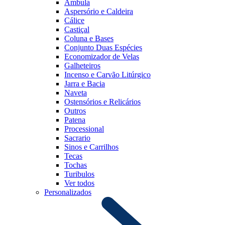
Âmbula
Aspersório e Caldeira
Cálice
Castiçal
Coluna e Bases
Conjunto Duas Espécies
Economizador de Velas
Galheteiros
Incenso e Carvão Litúrgico
Jarra e Bacia
Naveta
Ostensórios e Relicários
Outros
Patena
Processional
Sacrario
Sinos e Carrilhos
Tecas
Tochas
Turibulos
Ver todos
Personalizados