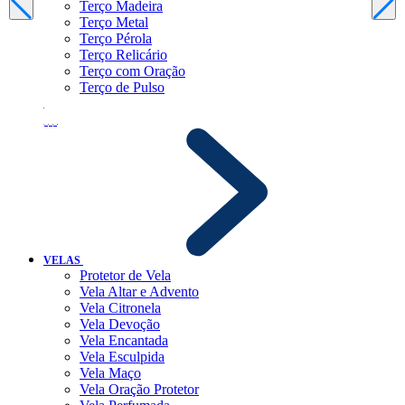
Terço Madeira
Terço Metal
Terço Pérola
Terço Relicário
Terço com Oração
Terço de Pulso
VELAS
Protetor de Vela
Vela Altar e Advento
Vela Citronela
Vela Devoção
Vela Encantada
Vela Esculpida
Vela Maço
Vela Oração Protetor