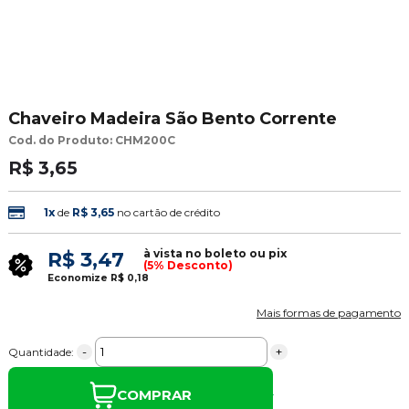
Chaveiro Madeira São Bento Corrente
Cod. do Produto: CHM200C
R$ 3,65
1x
de
R$ 3,65
no cartão de crédito
à vista no boleto ou pix
R$ 3,47
(5% Desconto)
Economize
R$ 0,18
Mais formas de pagamento
-
+
Quantidade:
COMPRAR