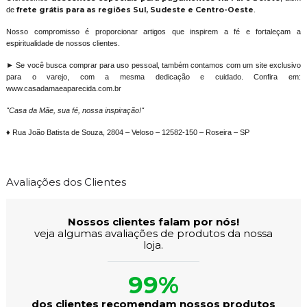
de
frete grátis para as regiões Sul, Sudeste e Centro-Oeste
.
Nosso compromisso é proporcionar artigos que inspirem a fé e fortaleçam a
espiritualidade de nossos clientes.
► Se você busca comprar para uso pessoal, também contamos com um site exclusivo
para o varejo, com a mesma dedicação e cuidado. Confira em:
www.casadamaeaparecida.com.br
"Casa da Mãe, sua fé, nossa inspiração!"
♦ Rua João Batista de Souza, 2804 – Veloso – 12582-150 – Roseira – SP
Avaliações dos Clientes
Nossos clientes falam por nós!
veja algumas avaliações de produtos da nossa
loja.
99%
dos clientes recomendam nossos produtos