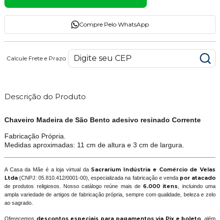
Compre Pelo WhatsApp
Calcule Frete e Prazo
Descrição do Produto
Chaveiro Madeira de São Bento adesivo resinado Corrente
Fabricação Própria.
Medidas aproximadas: 11 cm de altura e 3 cm de largura.
A Casa da Mãe é a loja virtual da
Sacrarium Indústria e Comércio de Velas
Ltda
(CNPJ: 05.810.412/0001-00), especializada na fabricação e venda
por atacado
de produtos religiosos. Nosso catálogo reúne mais de
6.000 itens
, incluindo uma
ampla variedade de artigos de fabricação própria, sempre com qualidade, beleza e zelo
ao sagrado.
Oferecemos
descontos especiais para pagamentos via Pix e boleto
, além