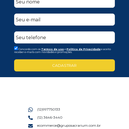
Concordo com os
Termos de uso
e
Politica de Privacidade
e aceito
receber e-mails com novidades e promoções.
CADASTRAR
(12)997750133
(12) 3646-3440
ecommerce@gruposacrarium.com.br