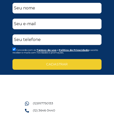
Concordo com os
Termos de uso
e
Politica de Privacidade
e aceito
receber e-mails com novidades e promoções.
CADASTRAR
(12)997750133
(12) 3646-3440