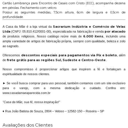
Cartão Lembrança para Encontro de Casais com Cristo (ECC), acompanha dezena
em pérolas. Fechamento com velcro.
Possui as seguintes medidas, 7,5cm altura, 6cm de largura e 0,5cm de
profundidade.
A Casa da Mãe é a loja virtual da
Sacrarium Indústria e Comércio de Velas
Ltda
(CNPJ: 05.810.412/0001-00), especializada na fabricação e venda
por atacado
de produtos religiosos. Nosso catálogo reúne mais de
6.000 itens
, incluindo uma
ampla variedade de artigos de fabricação própria, sempre com qualidade, beleza e zelo
ao sagrado.
Oferecemos
descontos especiais para pagamentos via Pix e boleto
, além
de
frete grátis para as regiões Sul, Sudeste e Centro-Oeste
.
Nosso compromisso é proporcionar artigos que inspirem a fé e fortaleçam a
espiritualidade de nossos clientes.
► Se você busca comprar para uso pessoal, também contamos com um site exclusivo
para o varejo, com a mesma dedicação e cuidado. Confira em:
www.casadamaeaparecida.com.br
"Casa da Mãe, sua fé, nossa inspiração!"
♦ Rua João Batista de Souza, 2804 – Veloso – 12582-150 – Roseira – SP
Avaliações dos Clientes