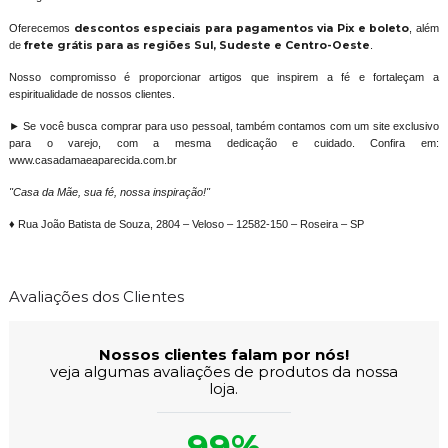
Oferecemos
descontos especiais para pagamentos via Pix e boleto
, além
de
frete grátis para as regiões Sul, Sudeste e Centro-Oeste
.
Nosso compromisso é proporcionar artigos que inspirem a fé e fortaleçam a
espiritualidade de nossos clientes.
► Se você busca comprar para uso pessoal, também contamos com um site exclusivo
para o varejo, com a mesma dedicação e cuidado. Confira em:
www.casadamaeaparecida.com.br
"Casa da Mãe, sua fé, nossa inspiração!"
♦ Rua João Batista de Souza, 2804 – Veloso – 12582-150 – Roseira – SP
Avaliações dos Clientes
Nossos clientes falam por nós!
veja algumas avaliações de produtos da nossa
loja.
99%