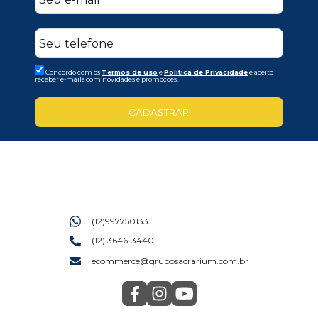
Concordo com os
Termos de uso
e
Politica de Privacidade
e aceito
receber e-mails com novidades e promoções.
CADASTRAR
(12)997750133
(12) 3646-3440
ecommerce@gruposacrarium.com.br