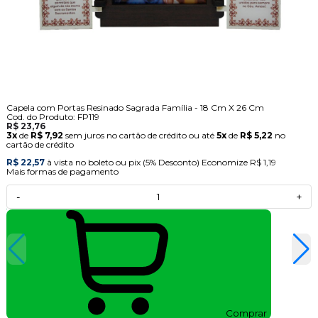
Capela com Portas Resinado Sagrada Família - 18 Cm X 26 Cm
Cod. do Produto: FP119
R$ 23,76
3x
de
R$ 7,92
sem juros no cartão de crédito
ou até
5x
de
R$ 5,22
no
cartão de crédito
R$ 22,57
à vista no boleto ou pix
(5% Desconto)
Economize
R$ 1,19
Mais formas de pagamento
-
+
Comprar