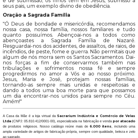
e de submissão; os filhos têm em Jesus, submisso a
seus pais, um exemplo divino de obediência.
Oração a Sagrada Família
"Ó Deus de bondade e misericórdia, recomendamos
nossa casa, nossa família, nossos familiares e tudo
quanto possuímos. Abençoai-nos a todos como
abençoastes a Sagrada Família de Nazaré.
Resguardai-nos dos acidentes, de assaltos, de raios, de
incêndios, de peste, fome e guerra. Não permitais que
algum de nós morra sem os Santos Sacramentos. Dai-
nos forças a fim de conservarmos também nas
tribulações e sofrimentos nossa fé e sempre
progredirmos no amor a Vós e ao nosso próximo.
Jesus, Maria e José, protejam nossas famílias,
tornando-as sempre mais unidas e respeitosas e
dando a todos uma boa morte para que possamos
um dia encontrar-nos unidos para sempre no Céu.
Amém!"
A Casa da Mãe é a loja virtual da
Sacrarium Indústria e Comércio de Velas
Ltda
(CNPJ: 05.810.412/0001-00), especializada na fabricação e venda
por atacado
de produtos religiosos. Nosso catálogo reúne mais de
6.000 itens
, incluindo uma
ampla variedade de artigos de fabricação própria, sempre com qualidade, beleza e zelo
ao sagrado.