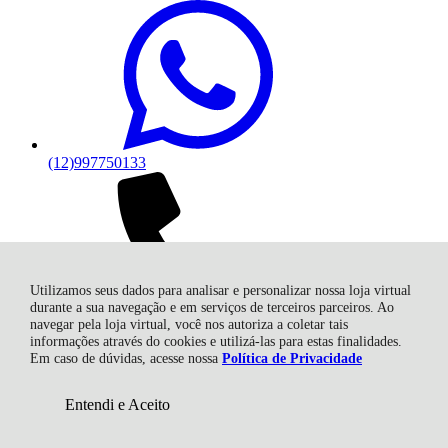
(12)997750133
Utilizamos seus dados para analisar e personalizar nossa loja virtual
durante a sua navegação e em serviços de terceiros parceiros. Ao
(12) 3646-
navegar pela loja virtual, você nos autoriza a coletar tais
3440
informações através do cookies e utilizá-las para estas finalidades.
Em caso de dúvidas, acesse nossa
Política de Privacidade
Entendi e Aceito
R$ 23,76
Comprar