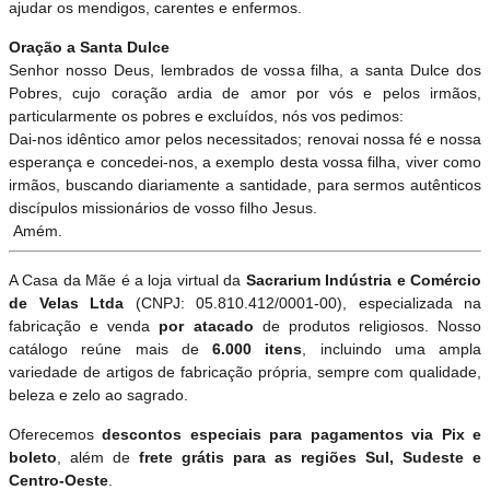
ajudar os mendigos, carentes e enfermos.
Oração a Santa Dulce
Senhor nosso Deus, lembrados de vossa filha, a santa Dulce dos
Pobres, cujo coração ardia de amor por vós e pelos irmãos,
particularmente os pobres e excluídos, nós vos pedimos:
Dai-nos idêntico amor pelos necessitados; renovai nossa fé e nossa
esperança e concedei-nos, a exemplo desta vossa filha, viver como
irmãos, buscando diariamente a santidade, para sermos autênticos
discípulos missionários de vosso filho Jesus.
Amém.
A Casa da Mãe é a loja virtual da
Sacrarium Indústria e Comércio
de Velas Ltda
(CNPJ: 05.810.412/0001-00), especializada na
fabricação e venda
por atacado
de produtos religiosos. Nosso
catálogo reúne mais de
6.000 itens
, incluindo uma ampla
variedade de artigos de fabricação própria, sempre com qualidade,
beleza e zelo ao sagrado.
Oferecemos
descontos especiais para pagamentos via Pix e
boleto
, além de
frete grátis para as regiões Sul, Sudeste e
Centro-Oeste
.