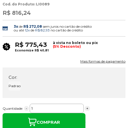
Cod. do Produto: LI0089
R$ 816,24
3x
de
R$ 272,08
sem juros no cartão de crédito
ou até
12x
de
R$ 82,93
no cartão de crédito
à vista no boleto ou pix
R$ 775,43
(5% Desconto)
Economize
R$ 40,81
Mais formas de pagamento
Cor:
Padrao
-
+
Quantidade:
COMPRAR