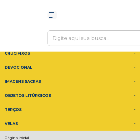
Olá Visitante!
Acesse sua conta e pedidos
MENU
ACESSÓRIOS
ADORNOS
CRUCIFIXOS
DEVOCIONAL
IMAGENS SACRAS
OBJETOS LITÚRGICOS
TERÇOS
VELAS
Página Inicial