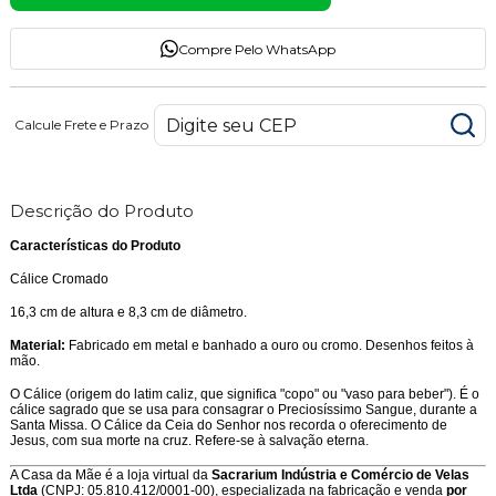
Compre Pelo WhatsApp
Calcule Frete e Prazo
Descrição do Produto
Características do Produto
Cálice Cromado
16,3 cm de altura e 8,3 cm de diâmetro.
Material:
Fabricado em metal e banhado a ouro ou cromo. Desenhos feitos à
mão.
O Cálice (origem do latim caliz, que significa "copo" ou "vaso para beber"). É o
cálice sagrado que se usa para consagrar o Preciosíssimo Sangue, durante a
Santa Missa. O Cálice da Ceia do Senhor nos recorda o oferecimento de
Jesus, com sua morte na cruz. Refere-se à salvação eterna.
A Casa da Mãe é a loja virtual da
Sacrarium Indústria e Comércio de Velas
Ltda
(CNPJ: 05.810.412/0001-00), especializada na fabricação e venda
por