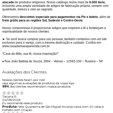
atacado
de produtos religiosos. Nosso catálogo reúne mais de
6.000 itens
,
incluindo uma ampla variedade de artigos de fabricação própria, sempre com
qualidade, beleza e zelo ao sagrado.
Oferecemos
descontos especiais para pagamentos via Pix e boleto
, além de
frete grátis para as regiões Sul, Sudeste e Centro-Oeste
.
Nosso compromisso é proporcionar artigos que inspirem a fé e fortaleçam a
espiritualidade de nossos clientes.
► Se você busca comprar para uso pessoal, também contamos com um site
exclusivo para o varejo, com a mesma dedicação e cuidado. Confira em:
www.casadamaeaparecida.com.br
"Casa da Mãe, sua fé, nossa inspiração!"
♦ Rua João Batista de Souza, 2804 – Veloso – 12582-150 – Roseira – SP
Avaliações dos Clientes
Nossos clientes falam por nós!
veja algumas avaliações de produtos da nossa loja.
99%
dos clientes recomendam nossos produtos
Tatiana R.
04/08/2026
Eu recomendo esse produto.
Produto:
Vela Quaresma de São Miguel Arcanjo caixa com 40 velas e
Folheto com Oração