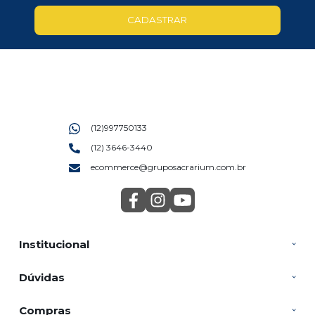
CADASTRAR
(12)997750133
(12) 3646-3440
ecommerce@gruposacrarium.com.br
Institucional
Dúvidas
Compras